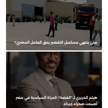
متى ينتهي مسلسل التقصير بحق العامل المصري؟
هيثم الحريري لـ "القصة": الحياة السياسية في مصر
أصبحت صحراء جرداء