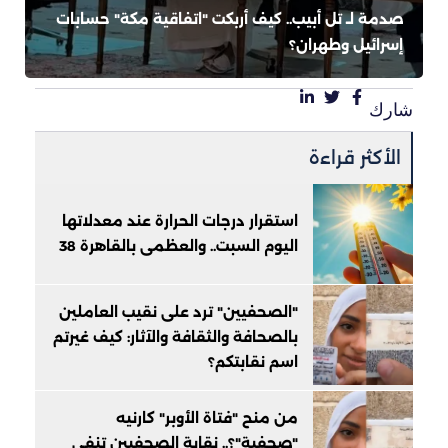
صدمة لـ تل أبيب.. كيف أربكت "اتفاقية مكة" حسابات
إسرائيل وطهران؟
شارك
الأكثر قراءة
استقرار درجات الحرارة عند معدلاتها
اليوم السبت.. والعظمى بالقاهرة 38
"الصحفيين" ترد على نقيب العاملين
بالصحافة والثقافة والآثار: كيف غيرتم
اسم نقابتكم؟
من منح "فتاة الأوبر" كارنيه
"صحفية"؟.. نقابة الصحفيين تنفي