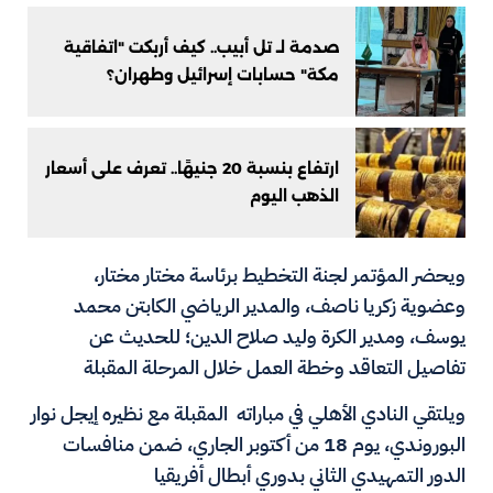
صدمة لـ تل أبيب.. كيف أربكت "اتفاقية
مكة" حسابات إسرائيل وطهران؟
ارتفاع بنسبة 20 جنيهًا.. تعرف على أسعار
الذهب اليوم
ويحضر المؤتمر لجنة التخطيط برئاسة مختار مختار،
وعضوية زكريا ناصف، والمدير الرياضي الكابتن محمد
يوسف، ومدير الكرة وليد صلاح الدين؛ للحديث عن
تفاصيل التعاقد وخطة العمل خلال المرحلة المقبلة
ويلتقي النادي الأهلي في مباراته المقبلة مع نظيره إيجل نوار
البوروندي، يوم 18 من أكتوبر الجاري، ضمن منافسات
الدور التمهيدي الثاني بدوري أبطال أفريقيا