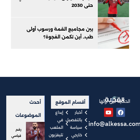
حتى 2030
بين مجاميع القمة ورسوب أولى
طب.. أين تكمن الفجوة؟
الحكاية من أولها
أقسام الموقع
أحدث
أخبار
إبداع
الموضوعات
بالتفصيل
في
info@alkessa.co
سياسة
الملعب
رقم
خارجي
تليفزيون
قياسي