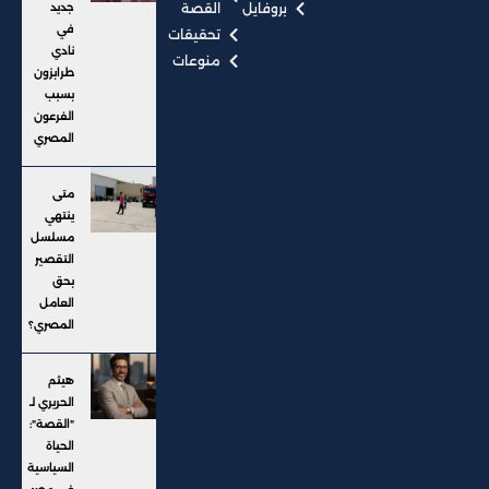
بروفايل
القصة
جديد
في
تحقيقات
نادي
منوعات
طرابزون
بسبب
الفرعون
المصري
متى
ينتهي
مسلسل
التقصير
بحق
العامل
المصري؟
هيثم
الحريري لـ
"القصة":
الحياة
السياسية