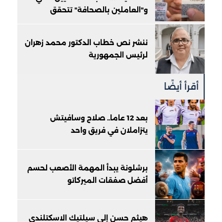
و"العاملين بالصحافة" تتحقق
ننشر نص خطاب الدكتور محمد زهران
لرئيس الجمهورية
أقرأ أيضًا
بعد 12 عاما.. صلاح وسافيتش
يتزاملان في فريق واحد
برشلونة يبدأ المهمة الأصعب لحسم
أفضل صفقات الميركاتو
هيثم حسن إلى سيلتيك الاسكتلندي