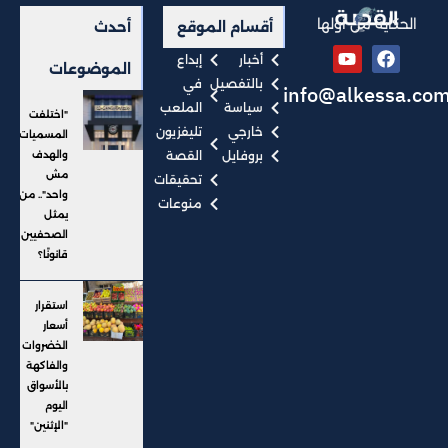
الحكاية من أولها
أقسام الموقع
أحدث
أخبار
إبداع
الموضوعات
بالتفصيل
في
info@alkessa.co
سياسة
الملعب
"اختلفت
خارجي
تليفزيون
المسميات
بروفايل
القصة
والهدف
مش
تحقيقات
واحد".. من
منوعات
يمثل
الصحفيين
قانونًا؟
استقرار
أسعار
الخضروات
والفاكهة
بالأسواق
اليوم
"الإثنين"