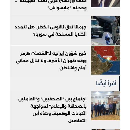
هناك أوركسترا عربي تمت "صهينته" ..
وحديثه "مايسواش"
جرمانا تدق ناقوس الخطر.. هل تتمدد
الخلايا المسلحة في سوريا؟
خبير شؤون إيرانية لـ"القصة": هرمز
ورقة طهران الأخيرة.. ولا تنازل مجاني
أمام واشنطن
أقرأ أيضًا
اجتماع بين "الصحفيين" و"العاملين
بالصحافة والإعلام" لمواجهة
الكيانات الوهمية.. وهذه أبرز
التفاصيل