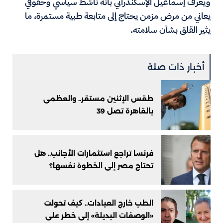
ويُعرف إسماعيل الإسكندراني بأنه ناشط سياسي وحقوقي
يعاني من مرض مزمن يحتاج إلى متابعة طبية مستمرة، ما
يثير القلق بشأن سلامته.
أخبار ذات صلة
طقس الإثنين مستقر.. والعظمى
بالقاهرة تصل 39
فرنسا تراجع استثمارات الأجانب.. هل
تحتاج مصر إلى الخطوة نفسها؟
الطب خارج العيادات.. كيف تحولت
«الوصفات البديلة» إلى خطر على