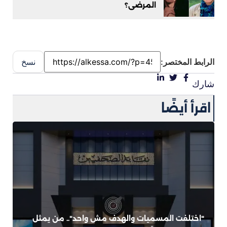
المرضى؟
الرابط المختصر:
نسخ
شارك
اقرأ أيضًا
"اختلفت المسميات والهدف مش واحد".. من يمثل