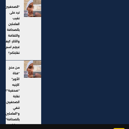
"الصحفيين"
ترد على
نقيب
العاملين
بالصحافة
والثقافة
والآثار: كيف
غيرتم اسم
نقابتكم؟
من منح
"فتاة
الأوبر"
كارنيه
"صحفية"؟..
نقابة
الصحفيين
تنفي
و"العاملين
بالصحافة"
تتحقق