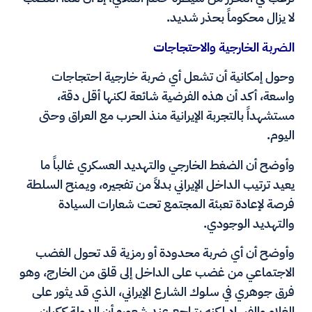
لا يزال محكوماً بحذر شديد.
الضربة الخارجية والاحتجاجات
وحول إمكانية أن تشعل أي ضربة خارجية احتجاجات
واسعة، أكد أن هذه الفرضية شائعة لكنها أقل دقة،
مستشهداً بالتجربة الإيرانية منذ الحرب مع العراق وحتى
اليوم.
وأوضح أن الضغط الخارجي والتهديد العسكري غالباً ما
يعيد ترتيب الداخل الإيراني بدلاً من تفجيره، ويمنح السلطة
فرصة لإعادة تعبئة المجتمع تحت شعارات السيادة
والتهديد الوجودي.
وأوضح أن أي ضربة محدودة أو رمزية قد تحول الغضب
الاجتماعي من غضب على الداخل إلى قلق من الخارج، وهو
فرق جوهري في سلوك الشارع الإيراني، الذي قد يثور على
الغلاء والفساد لكنه يتراجع عند شعوره أن الدولة ككيان