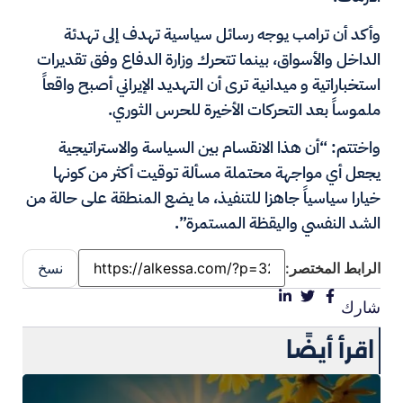
وأكد أن ترامب يوجه رسائل سياسية تهدف إلى تهدئة
الداخل والأسواق، بينما تتحرك وزارة الدفاع وفق تقديرات
استخباراتية و ميدانية ترى أن التهديد الإيراني أصبح واقعاً
ملموساً بعد التحركات الأخيرة للحرس الثوري.
واختتم: “أن هذا الانقسام بين السياسة والاستراتيجية
يجعل أي مواجهة محتملة مسألة توقيت أكثر من كونها
خيارا سياسياً جاهزا للتنفيذ، ما يضع المنطقة على حالة من
الشد النفسي واليقظة المستمرة”.
الرابط المختصر:
نسخ
شارك
اقرأ أيضًا