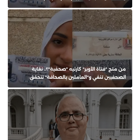
من منح "فتاة الأوبر" كارنيه "صحفية"؟.. نقابة
الصحفيين تنفي و"العاملين بالصحافة" تتحقق