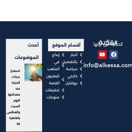
الحكاية من أولها
أقسام الموقع
أحدث
أخبار
إبداع
الموضوعات
بالتفصيل
في
info@alkessa.co
سياسة
الملعب
استقرار
خارجي
تليفزيون
درجات
بروفايل
القصة
الحرارة
عند
تحقيقات
معدلاتها
منوعات
اليوم
السبت..
والعظمى
بالقاهرة
38