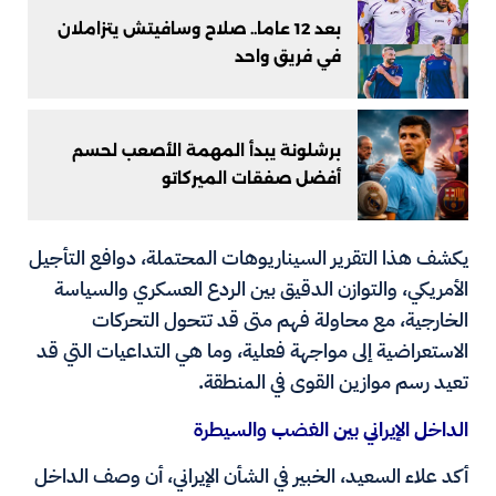
بعد 12 عاما.. صلاح وسافيتش يتزاملان
في فريق واحد
برشلونة يبدأ المهمة الأصعب لحسم
أفضل صفقات الميركاتو
يكشف هذا التقرير السيناريوهات المحتملة، دوافع التأجيل
الأمريكي، والتوازن الدقيق بين الردع العسكري والسياسة
الخارجية، مع محاولة فهم متى قد تتحول التحركات
الاستعراضية إلى مواجهة فعلية، وما هي التداعيات التي قد
تعيد رسم موازين القوى في المنطقة.
الداخل الإيراني بين الغضب والسيطرة
أكد علاء السعيد، الخبير في الشأن الإيراني، أن وصف الداخل