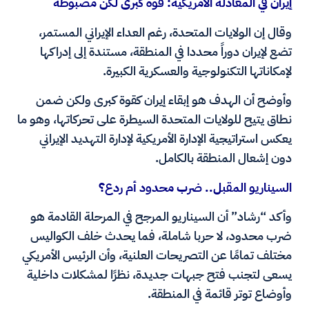
إيران في المعادلة الأمريكية: قوة كبرى لكن مضبوطة
وقال إن الولايات المتحدة، رغم العداء الإيراني المستمر،
تضع لإيران دوراً محددا في المنطقة، مستندة إلى إدراكها
لإمكاناتها التكنولوجية والعسكرية الكبيرة.
وأوضح أن الهدف هو إبقاء إيران كقوة كبرى ولكن ضمن
نطاق يتيح للولايات المتحدة السيطرة على تحركاتها، وهو ما
يعكس استراتيجية الإدارة الأمريكية لإدارة التهديد الإيراني
دون إشعال المنطقة بالكامل.
السيناريو المقبل.. ضرب محدود أم ردع؟
وأكد “رشاد” أن السيناريو المرجح في المرحلة القادمة هو
ضرب محدود، لا حربا شاملة، فما يحدث خلف الكواليس
مختلف تمامًا عن التصريحات العلنية، وأن الرئيس الأمريكي
يسعى لتجنب فتح جبهات جديدة، نظرًا لمشكلات داخلية
وأوضاع توتر قائمة في المنطقة.