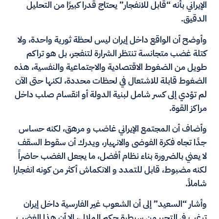
الإيراني بأنه “قابل للانفجار” يحتاج قدرا كبيرًا من التحليل
الدقيق.
وأوضح أن الواقع داخل إيران ليس لحظة ثورية واحدة، ولا
كتلة غضب متجانسة تنتظر الشرارة لتنفجر، بل هو تراكم
طويل من الضغوط الاقتصادية والاجتماعية والنفسية، هذه
الضغوط قابلة للاشتعال في لحظات محددة، لكنها حتى الآن
لم تؤدي إلى كسر شامل لبنية الدولة أو انقسام صلب داخل
مراكز القوة.
وأضاف أن المجتمع الإيراني غاضب و مرهق، لكنه حساس
جدًا تجاه فكرة الفوضى والانهيار، ويدرك أن سقوط السقف
لا يعني بالضرورة بناء نظام أفضل، ما يجعل الغضب حاضراً
لكنه مضبوط، قابل للتمدد و الانكماش أكثر من كونه انفجارا
شاملاً.
وأشار “السعيد” إلى أن الشعوب غير الفارسية داخل إيران
ترغب في التحرر من سيطرة حكم الملالي، إلا أن هذا الغضب