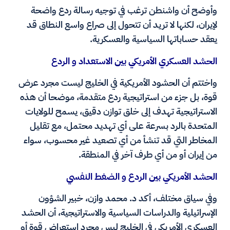
وأوضح أن واشنطن ترغب في توجيه رسالة ردع واضحة
لإيران، لكنها لا تريد أن تتحول إلى صراع واسع النطاق قد
يعقد حساباتها السياسية والعسكرية.
الحشد العسكري الأمريكي بين الاستعداد و الردع
واختتم أن الحشود الأمريكية في الخليج ليست مجرد عرض
قوة، بل جزء من استراتيجية ردع متقدمة، موضحا أن هذه
الاستراتيجية تهدف إلى خلق توازن دقيق، يسمح للولايات
المتحدة بالرد بسرعة على أي تهديد محتمل، مع تقليل
المخاطر التي قد تنشأ من أي تصعيد غير محسوب، سواء
من إيران أو من أي طرف آخر في المنطقة.
الحشد الأمريكي بين الردع و الضغط النفسي
وفي سياق مختلف، أكد د. محمد وازن، خبير الشؤون
الإسرائيلية والدراسات السياسية والاستراتيجية، أن الحشد
العسكري الأمريكي في الخليج ليس مجرد استعراض قوة أو