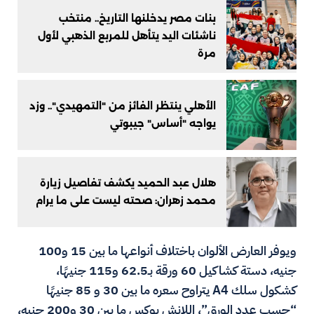
بنات مصر يدخلنها التاريخ.. منتخب
ناشئات اليد يتأهل للمربع الذهبي لأول
مرة
الأهلي ينتظر الفائز من "التمهيدي".. وزد
يواجه "أساس" جيبوتي
هلال عبد الحميد يكشف تفاصيل زيارة
محمد زهران: صحته ليست على ما يرام
ويوفر العارض الألوان باختلاف أنواعها ما بين 15 و100
جنيه، دستة كشاكيل 60 ورقة بـ62.5 و115 جنيهًا،
كشكول سلك A4 يتراوح سعره ما بين 30 و 85 جنيهًا
“حسب عدد الورق”، اللانش بوكس ما بين 30 و200 جنيه،