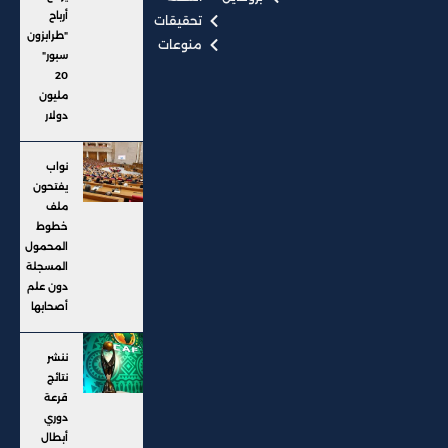
أرباح
تحقيقات
"طرابزون
منوعات
سبور"
20
مليون
دولار
نواب
يفتحون
ملف
خطوط
المحمول
المسجلة
دون علم
أصحابها
ننشر
نتائج
قرعة
دوري
أبطال