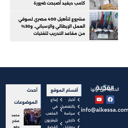
كامب ديفيد أصبحت ضرورة
مشروع لتأهيل 400 مصري لسوقي
العمل الإيطالي والإسباني.. و30%
من مقاعد التدريب للفتيات
الحكاية من أولها
أقسام الموقع
أحدث
أخبار
إبداع
الموضوعات
بالتفصيل
في
info@alkessa.co
سياسة
الملعب
محمد
خارجي
تليفزيون
صلاح
بروفايل
القصة
يرفع