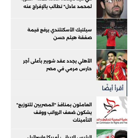
لمحمد عادل" تطالب بالإفراج عنه
سيلتيك الأسكتلندي يرفع قيمة
صفقة هيثم حسن
الأهلي يجدد عقد شوبير بأعلى أجر
حارس مرمي في مصر
أقرأ أيضًا
العاملون بمنافذ "المصريين للتوزيع"
يشكون ضعف الرواتب ووقف
التأمينات
الرئيس الإيراني: أمريكا وإسرائيل