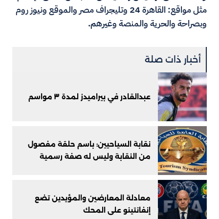
مثل مواقع: القاهرة 24 وتليجراف مصر والموقع ونيوز روم
وبصراحة والحرية والمنصة وغيرهم.
أخبار ذات صلة
عبدالقادر في بيراميدز لمدة ٣ مواسم
نقابة السياحيين: باسم حلقة مفصول
من النقابة وليس له صفة رسمية
معادلة المعارضين والمؤيدين تضع
إنفانتينو على المحك