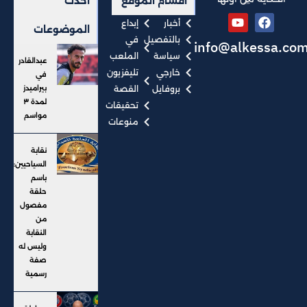
أقسام الموقع
أحدث
أخبار
إبداع
الموضوعات
بالتفصيل
في
info@alkessa.co
سياسة
الملعب
عبدالقادر
خارجي
تليفزيون
في
بروفايل
القصة
بيراميدز
لمدة ٣
تحقيقات
مواسم
منوعات
نقابة
السياحيين:
باسم
حلقة
مفصول
من
النقابة
وليس له
صفة
رسمية