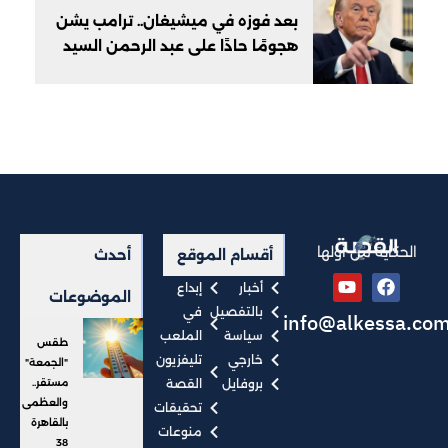
بعد فوزه في ميشيغان.. ترامب يشن
هجومًا حادًا على عبد الرحمن السيد
الحكاية من أولها
أقسام الموقع
أحدث
أخبار
إبداع
الموضوعات
بالتفصيل
في
info@alkessa.co
سياسة
الملعب
طقس
خارجي
تليفزيون
"الجمعة"
بروفايل
القصة
مستقر..
والعظمى
تحقيقات
بالقاهرة
منوعات
38