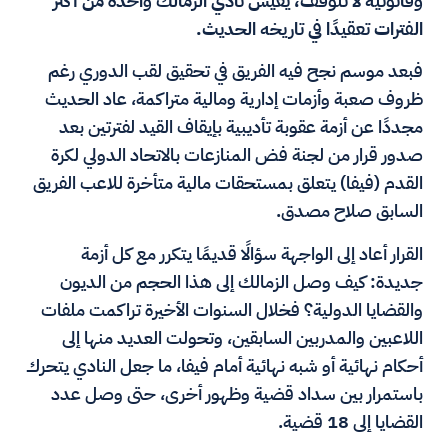
وقانونية لا تتوقف، يعيش نادي الزمالك واحدة من أكثر
الفترات تعقيدًا في تاريخه الحديث.
فبعد موسم نجح فيه الفريق في تحقيق لقب الدوري رغم
ظروف صعبة وأزمات إدارية ومالية متراكمة، عاد الحديث
مجددًا عن أزمة عقوبة تأديبية بإيقاف القيد لفترتين بعد
صدور قرار من لجنة فض المنازعات بالاتحاد الدولي لكرة
القدم (فيفا) يتعلق بمستحقات مالية متأخرة للاعب الفريق
السابق صلاح مصدق.
القرار أعاد إلى الواجهة سؤالًا قديمًا يتكرر مع كل أزمة
جديدة: كيف وصل الزمالك إلى هذا الحجم من الديون
والقضايا الدولية؟ فخلال السنوات الأخيرة تراكمت ملفات
اللاعبين والمدربين السابقين، وتحولت العديد منها إلى
أحكام نهائية أو شبه نهائية أمام فيفا، ما جعل النادي يتحرك
باستمرار بين سداد قضية وظهور أخرى، حتى وصل عدد
القضايا إلى 18 قضية.