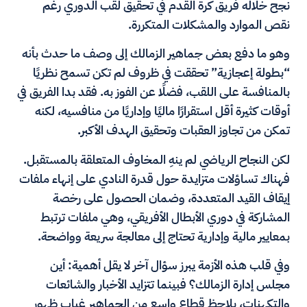
نجح خلاله فريق كرة القدم في تحقيق لقب الدوري رغم
نقص الموارد والمشكلات المتكررة.
وهو ما دفع بعض جماهير الزمالك إلى وصف ما حدث بأنه
“بطولة إعجازية” تحققت في ظروف لم تكن تسمح نظريًا
بالمنافسة على اللقب، فضلًا عن الفوز به. فقد بدا الفريق في
أوقات كثيرة أقل استقرارًا ماليًا وإداريًا من منافسيه، لكنه
تمكن من تجاوز العقبات وتحقيق الهدف الأكبر.
لكن النجاح الرياضي لم ينهِ المخاوف المتعلقة بالمستقبل.
فهناك تساؤلات متزايدة حول قدرة النادي على إنهاء ملفات
إيقاف القيد المتعددة، وضمان الحصول على رخصة
المشاركة في دوري الأبطال الأفريقي، وهي ملفات ترتبط
بمعايير مالية وإدارية تحتاج إلى معالجة سريعة وواضحة.
وفي قلب هذه الأزمة يبرز سؤال آخر لا يقل أهمية: أين
مجلس إدارة الزمالك؟ فبينما تتزايد الأخبار والشائعات
والتكهنات، يلاحظ قطاع واسع من الجماهير غياب ظهور