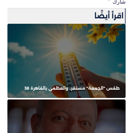
شارك
اقرأ أيضًا
طقس "الجمعة" مستقر.. والعظمى بالقاهرة 38