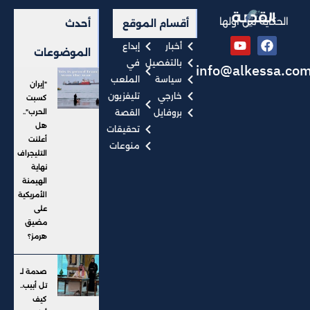
الحكاية من أولها
أقسام الموقع
أحدث
أخبار
إبداع
الموضوعات
بالتفصيل
في
info@alkessa.co
سياسة
الملعب
"إيران
خارجي
تليفزيون
كسبت
بروفايل
القصة
الحرب"..
هل
تحقيقات
أعلنت
منوعات
التليجراف
نهاية
الهيمنة
الأمريكية
على
مضيق
هرمز؟
صدمة لـ
تل أبيب..
كيف