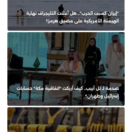
"إيران كسبت الحرب".. هل أعلنت التليجراف نهاية
الهيمنة الأمريكية على مضيق هرمز؟
صدمة لـ تل أبيب.. كيف أربكت "اتفاقية مكة" حسابات
إسرائيل وطهران؟