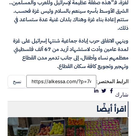
لغزة، فـ”هذه صفقة عظيمة لإسرائيل وللعرب والمسلمين..
الشرق الأوسط بأسره سينعم بالسلام وليس غزة فحسب.
ستتم إعادة بناء غزة وهناك بلدان غنية عدة ستساعد في
ذلك.
وينهي الاتفاق حرب إبادة جماعية شنتها إسرائيل على غزة
لمدة عامين وأدت لاستشهاد أزيد من 67 ألف فلسطيني
معظمهم نساء وأطفال، إلى جانب تدمير مدن القطاع
وتهجير وتجويع كافة سكان القطاع.
الرابط المختصر:
نسخ
شارك
اقرأ أيضًا