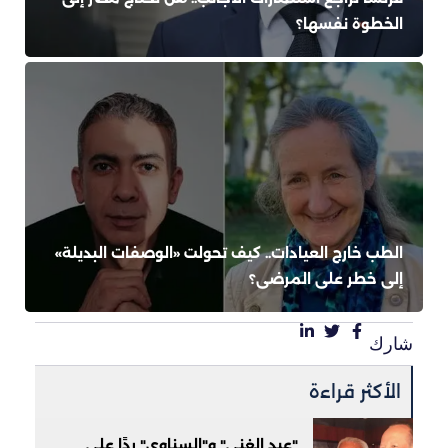
الخطوة نفسها؟
الطب خارج العيادات.. كيف تحولت «الوصفات البديلة»
إلى خطر على المرضى؟
شارك
الأكثر قراءة
"عبد الغني" و"السناوي" ردًا على