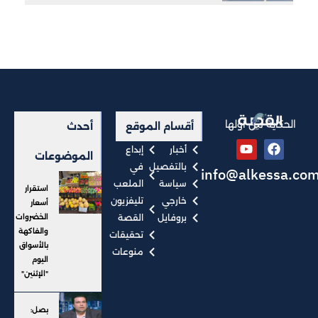
الحكاية من أولها
أقسام الموقع
أحدث
أخبار
إبداع
الموضوعات
بالتفصيل
في
info@alkessa.co
سياسة
الملعب
استقرار
خارجي
تليفزيون
أسعار
بروفايل
القصة
الخضروات
والفاكهة
تحقيقات
بالأسواق
منوعات
اليوم
"الإثنين"
بصل: