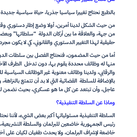
بالطبع نحتاج تغييرا سياسيا جذريا، حياة سياسية جديدة 
من حيث الشكل لدينا أمرين، أولا وضع إطار دستوري وقان
من جهة، والعلاقة ما بين أركان الدولة “سلطاتها” وبعضه
حقيقية لهذا التغيير الدستوري والقانوني، كي لا يكون مجر
أما من حيث المضمون، فنحتاج الفصل بين سلطات الدولة 
منها له وظائف محددة يقوم بها، دون تدخل الطرف الآخر.
والرقابي، ولدينا وظائف معنوية غير الوظائف السياسية ل
بالإضافة للسلطة القضائية التي لا بد أن تتمتع بالنزاهة
عاجل، وأن تبتعد عن كل ما هو عسكري، بحيث نضمن لل
وماذا عن السلطة التنفيذية؟
السلطة التنفيذية مسئولياتها أكبر بعض الشيء، لأننا نحتا
رئيس الجمهورية خاضعين للبرلمان والسلطة التشريعية، 
خاضعة لإشراف البرلمان، ولا يحدث طغيان لكيان على آخ