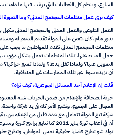
الشارع، وينظم كل الفعاليات التي يرغب فيها ما دامت س
كيف ترى عمل منظمات المجتمع المدني؟ وما الصورة التي
العمل الطوعي والعمل المدني والمجتمع المدني مكبل بصو
بدور هام، كان يتعين على الدولة تقديم الدعم له ومسا
منظمات المجتمع المدني تقدم للمواطنين ما يجب على ال
حمل العبء عنها، تلك المنظمات تعمل بشكل دؤوب، ولا ن
التمويل عنها؟ ولماذا تغل يدها؟ ولماذا تمنع حراكها؟ 
أن تزيده سوءًا عبر تلك الممارسات غير المنطقية.
قلت إن الإعلام أحد المسائل الجوهرية، كيف تراه؟
حرية الصحافة والإعلام من ضمن الحريات شبه المعدومة،
المجال على الجميع، وتضع الأمر كله في يد شركة واحدة، 
شركة تبع الدولة تتعامل مع عدد قليل من الإعلاميين، يق
أن في أعقاب ثورة يناير 2011 كنا نتابع
توك شو تطرح قضايا حقيقية تمس المواطن، وتطرح حلول