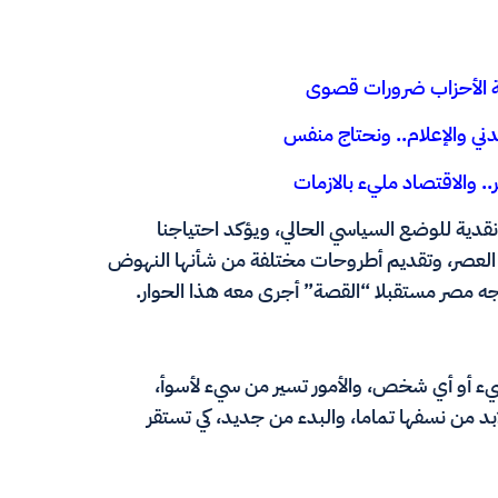
كلة الأحزاب ضرورات قصوى
دني والإعلام.. ونحتاج منفس
. والاقتصاد مليء بالازمات
قدية للوضع السياسي الحالي، ويؤكد احتياجنا
العصر، وتقديم أطروحات مختلفة من شأنها النهوض
اجه مصر مستقبلا “القصة” أجرى معه هذا الحوار.
يء أو أي شخص، والأمور تسير من سيء لأسوأ،
بد من نسفها تماما، والبدء من جديد، كي تستقر