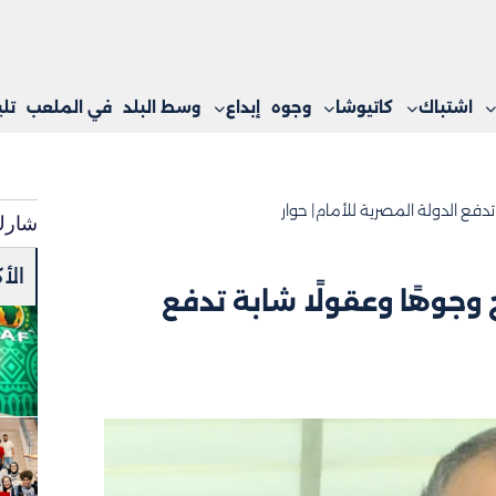
اشتباك
كاتيوشا
وجوه
إبداع
وسط البلد
في الملعب
تل
تدفع الدولة المصرية للأمام| حوار
شارك
الأ
 وجوهًا وعقولًا شابة تدفع