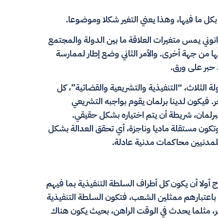
بكل ما فيها، وهذا يعني التغير شكلا وموضوعا.
وني يمس متغيرات العلاقة ما بين الدولة والمجتمع
ا من جهة أخرى. والأمر الثاني وضع إطار لممارسة
د حبر على ورق.
الثلاث، “التنفيذية والتشريعية والقضائية”، كل
 فيكون لدينا برلمان يقوم بواجبه التشريعي
لبرلمان، شريطة أن يتم اختياره بشكل حقيقي.
، وتكون مستقلة ماديا وناجزة، أي تحقق العدالة بشكل
مدنيين محاكمات مدنية عادلة.
ج أولا أن يكون كل أطراف السلطة التنفيذية بما فيهم
باعتبارهم ممثلين الشعب، فتكون السلطة التنفيذية
ر، مثلما يحدث في الوقت الراهن، بحيث يكون هناك