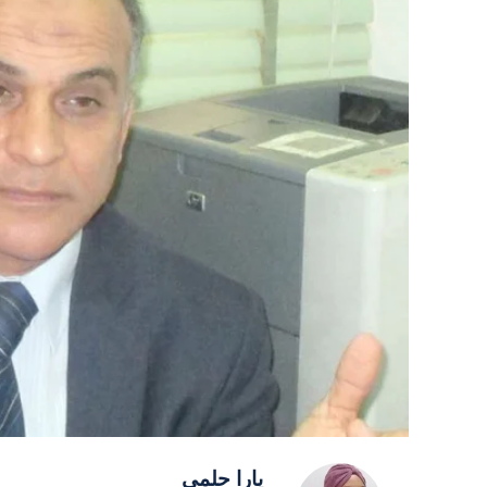
يارا حلمي