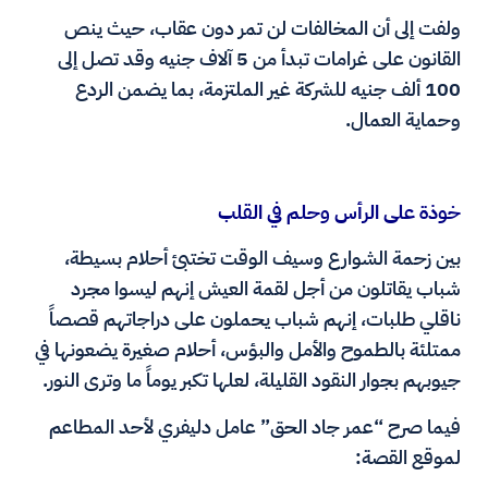
ولفت إلى أن المخالفات لن تمر دون عقاب، حيث ينص
القانون على غرامات تبدأ من 5 آلاف جنيه وقد تصل إلى
100 ألف جنيه للشركة غير الملتزمة، بما يضمن الردع
وحماية العمال.
خوذة على الرأس وحلم في القلب
بين زحمة الشوارع وسيف الوقت تختبئ أحلام بسيطة،
شباب يقاتلون من أجل لقمة العيش إنهم ليسوا مجرد
ناقلي طلبات، إنهم شباب يحملون على دراجاتهم قصصاً
ممتلئة بالطموح والأمل والبؤس، أحلام صغيرة يضعونها في
جيوبهم بجوار النقود القليلة، لعلها تكبر يوماً ما وترى النور.
فيما صرح “عمر جاد الحق” عامل دليفري لأحد المطاعم
لموقع القصة: