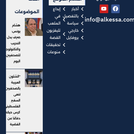
أخبار
إبداع
الموضوعات
بالتفصيل
في
info@alkessa.co
سياسة
الملعب
هشام
خارجي
تليفزيون
يونس:
بروفايل
القصة
صرف بدل
التدريب
تحقيقات
والتكنولوجيا
منوعات
للصحفيين
اليوم
"الشئون
العربية
بالصحفيين"
تنعى
السفير
الفلسطيني:
كرس حياته
دفاعًا عن
القضية