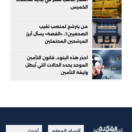
الخميس
من يترشح لمنصب نقيب
الصحفيين؟.. «القصة» يسأل أبرز
المرشحين المحتملين
احذر هذه البنود.. قانون التأمين
الموحد يحدد الحالات التي تُبطل
وثيقة التأمين
الحكاية من أولها
أقسام الموقع
أحدث