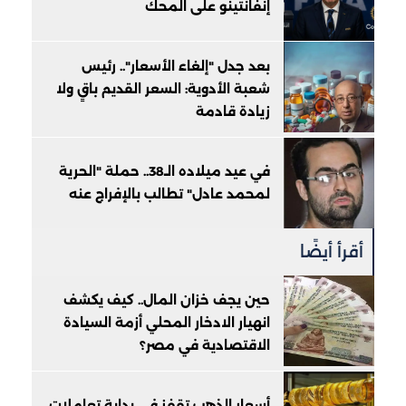
إنفانتينو على المحك
بعد جدل "إلغاء الأسعار".. رئيس
شعبة الأدوية: السعر القديم باقٍ ولا
زيادة قادمة
في عيد ميلاده الـ38.. حملة "الحرية
لمحمد عادل" تطالب بالإفراج عنه
أقرأ أيضًا
حين يجف خزان المال.. كيف يكشف
انهيار الادخار المحلي أزمة السيادة
الاقتصادية في مصر؟
أسعار الذهب تقفز في بداية تعاملات