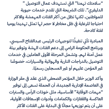
“سلامتك تهمنا” التي تستهدف عمال التوصيل ”
الدليفري”. تلك الشريحة التي تقدم خدمات حيوية
للمواطنين، لكنها تظل من أكثر الفئات المهمشة والاكثر
احتياجا للرعاية في ظل مخاطر لا حصر لها تمثل تهديدا يوميا
لفئة كادحة.
المبادرة تأتي تنفيذًا لتوجيهات الرئيس عبدالفتاح السيسي،
وبرنامج الحكومة الرامي إلى دعم الفئات الهشة وتوفير بيئة
عمل آمنة لهم. وتشمل المرحلة الأولى العاملين في خدمات
التوصيل بالدراجات النارية والهوائية والسيارات، خصوصًا
غير المؤمن عليهم أو غير المسجلين رسميًا.
وأكد الوزير خلال المؤتمر الصحفي الذي عقد في مقر الوزارة
في العاصمة الإدارية الجديدة، أن الحملة تسعى إلى توفير
“مهمات الوقاية” الأساسية، مثل خوذات الرأس والسترات
العاكسة والقفازات والكمامات وأدوات الإسعافات الأولية،
على أن يتم توزيعها مجانًا في البداية على الفئات الأكثر