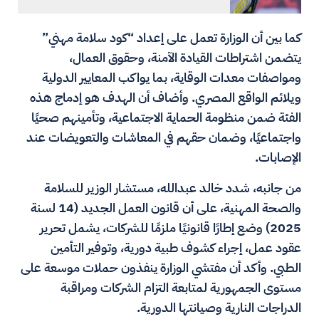
كما بين أن الوزارة تعمل على إعداد “كود سلامة مهني”
يتضمن اشتراطات القيادة الآمنة، وحقوق العمال،
ومواصفات معدات الوقاية، بما يواكب المعايير الدولية
ويلائم الواقع المصري. وأضاف أن الهدف هو إدماج هذه
الفئة ضمن منظومة الحماية الاجتماعية، وتأمينهم صحيًا
واجتماعيًا، وضمان حقهم في المعاشات والتعويضات عند
الإصابات.
من جانبه، شدد خالد عبدالله، مستشار الوزير للسلامة
والصحة المهنية، على أن قانون العمل الجديد (14 لسنة
2025) وضع إطارًا قانونيًا ملزمًا للشركات، يشمل تحرير
عقود عمل، إجراء كشوف طبية دورية، وتوفير التأمين
الطبي. وأكد أن مفتشي الوزارة ينفذون حملات موسعة على
مستوى الجمهورية لمتابعة التزام الشركات ومراقبة
الدراجات النارية وصيانتها الدورية.