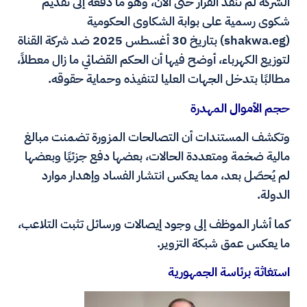
الشركة لم تنفذ القرار حتى الآن، وهو ما دفعه إلى تقديم
شكوى رسمية على بوابة الشكاوى الحكومية
(shakwa.eg) بتاريخ 30 أغسطس 2025 ضد شركة القناة
لتوزيع الكهرباء، أوضح فيها أن الحكم القضائي ما زال معطلاً،
مطالبًا بتدخل الجهات العليا لتنفيذه وحماية حقوقه.
حجم الأموال المهدرة
وتكشف المستندات أن التصالحات المزورة تضمنت مبالغ
مالية ضخمة ومتعددة الحالات، بعضها دفع جزئيًا وبعضها
لم يُحصّل بعد، مما يعكس انتشار الفساد وإهدار موارد
الدولة.
كما أشار الموظف إلى وجود إيصالات ورسائل تثبت التلاعب،
ما يعكس عمق شبكة التزوير.
استغاثة برئاسة الجمهورية