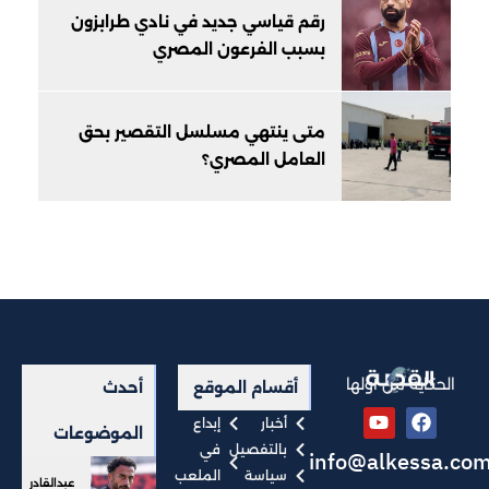
رقم قياسي جديد في نادي طرابزون
بسبب الفرعون المصري
متى ينتهي مسلسل التقصير بحق
العامل المصري؟
الحكاية من أولها
أقسام الموقع
أحدث
أخبار
إبداع
الموضوعات
بالتفصيل
في
info@alkessa.co
سياسة
الملعب
عبدالقادر