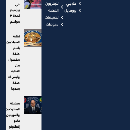
خارجي
تليفزيون
في
بروفايل
القصة
بيراميدز
لمدة ٣
تحقيقات
مواسم
منوعات
نقابة
السياحيين:
باسم
حلقة
مفصول
من
النقابة
وليس له
صفة
رسمية
معادلة
المعارضين
والمؤيدين
تضع
إنفانتينو