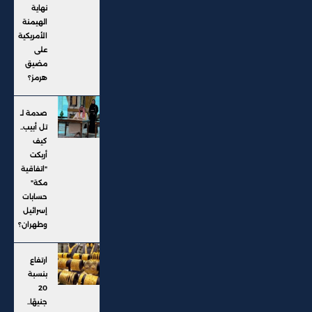
نهاية
الهيمنة
الأمريكية
على
مضيق
هرمز؟
صدمة لـ
تل أبيب..
كيف
أربكت
"اتفاقية
مكة"
حسابات
إسرائيل
وطهران؟
ارتفاع
بنسبة
20
جنيهًا..