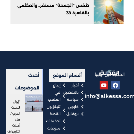
طقس "الجمعة" مستقر.. والعظمى
بالقاهرة 38
الحكاية من أولها
أقسام الموقع
أحدث
أخبار
إبداع
الموضوعات
بالتفصيل
في
info@alkessa.co
سياسة
الملعب
"إيران
خارجي
تليفزيون
كسبت
بروفايل
القصة
الحرب"..
هل
تحقيقات
أعلنت
منوعات
التليجراف