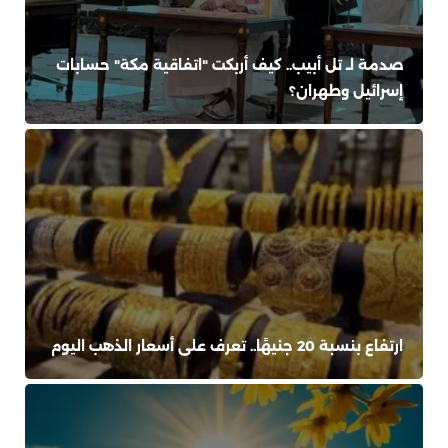
صدمة لـ تل أبيب.. كيف أربكت "اتفاقية مكة" حسابات
إسرائيل وطهران؟
ارتفاع بنسبة 20 جنيهًا.. تعرف على أسعار الذهب اليوم