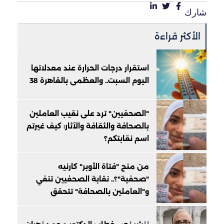
شارك
الأكثر قراءة
استقرار درجات الحرارة عند معدلاتها
اليوم السبت.. والعظمى بالقاهرة 38
"الصحفيين" ترد على نقيب العاملين
بالصحافة والثقافة والآثار: كيف غيرتم
اسم نقابتكم؟
من منح "فتاة الأوبر" كارنيه
"صحفية"؟.. نقابة الصحفيين تنفي
و"العاملين بالصحافة" تتحقق