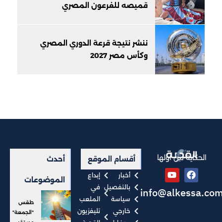
قميصه للفرعون المصري
ننشر نتيجة قرعة الدوري المصري
وكأس مصر 2027
الحكاية من أولها
أقسام الموقع
أحدث
أخبار
إبداع
الموضوعات
بالتفصيل
في
info@alkessa.co
سياسة
الملعب
طقس
خارجي
تليفزيون
"الجمعة"