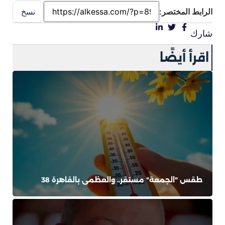
الرابط المختصر:
نسخ
شارك
اقرأ أيضًا
طقس "الجمعة" مستقر.. والعظمى بالقاهرة 38