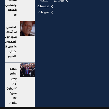
بروفايل
القصة
مستقر..
والعظمى
تحقيقات
بالقاهرة
منوعات
38
الشافعي:
لم أشارك
بندوة "رواد
الصحفيين"..
وأرفض كل
أشكال
التطبيع
محمد
صلاح
يرفع
أرباح
"طرابزون
سبور"
20
مليون
دولار