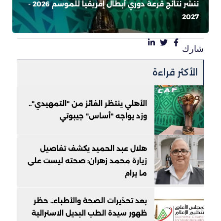
ننشر نتائج قرعة دوري أبطال إفريقيا للموسم 2026 -
2027
شارك
الأكثر قراءة
الأهلي ينتظر الفائز من "التمهيدي"..
وزد يواجه "أساس" جيبوتي
هلال عبد الحميد يكشف تفاصيل
زيارة محمد زهران: صحته ليست على
ما يرام
بعد تحذيرات الصحة والأطباء.. حظر
ظهور سيدة الطب البديل الاسترالية