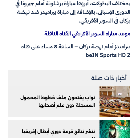
بمختلف البطولات، أبرزها مباراة برشلونة أمام جيرونا في
الدوري الإسباني، بالإضافة إلى مباراة بيراميدز ضد نهضة
بركان فى السوبر الأفريقي.
موعد مباراة السوبر الأفريقي القناة الناقلة
بيراميدز أمام نهضة بركان – الساعة 8 مساء على قناة
beIN Sports HD 2
أخبار ذات صلة
نواب يفتحون ملف خطوط المحمول
المسجلة دون علم أصحابها
ننشر نتائج قرعة دوري أبطال إفريقيا