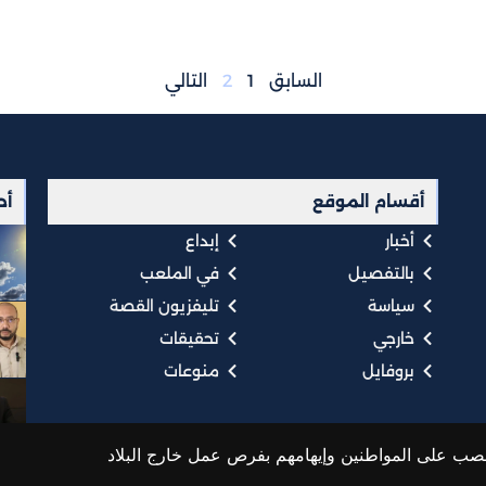
السابق
1
2
التالي
أقسام الموقع
أح
أخبار
إبداع
بالتفصيل
في الملعب
سياسة
تليفزيون القصة
خارجي
تحقيقات
بروفايل
منوعات
@ جميع الحقوق محفوظة، موقع القصة 2025، تم التطوير بواسطة: Karim Saad