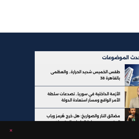
دث الموضوعات
طقس الخميس شديد الحرارة.. والعظمى
بالقاهرة 38
الأزمة الداخلية في سوريا.. تصدعات سلطة
الأمر الواقع ومسار استعادة الدولة
مضائق النار والصواريخ: هل خرج هُرمز وباب
المندب عن سيطرة الولايات المتحدة؟
×