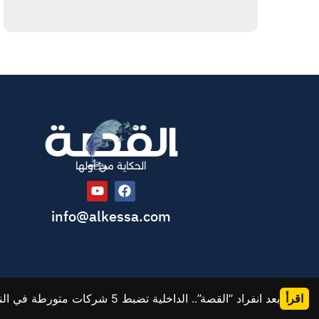
الحكاية من أولها
info@alkessa.com
اقرأ
بعد انفراد “القصة”.. الداخلية تضبط 5 شركات متورطة في النصب على المواطنين وإيهامهم بفرص عمل خارج البلاد