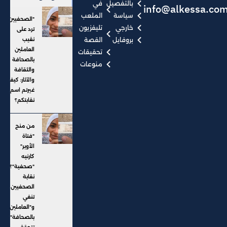
بالتفصيل
في
info@alkessa.co
سياسة
الملعب
"الصحفيين"
خارجي
تليفزيون
ترد على
بروفايل
القصة
نقيب
العاملين
تحقيقات
بالصحافة
منوعات
والثقافة
والآثار: كيف
غيرتم اسم
نقابتكم؟
من منح
"فتاة
الأوبر"
كارنيه
"صحفية"؟..
نقابة
الصحفيين
تنفي
و"العاملين
بالصحافة"