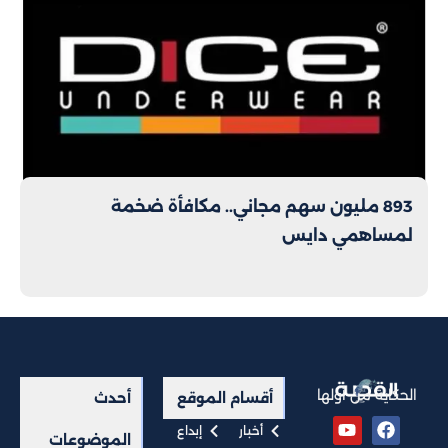
893 مليون سهم مجاني.. مكافأة ضخمة
لمساهمي دايس
الحكاية من أولها
أقسام الموقع
أحدث
أخبار
إبداع
الموضوعات