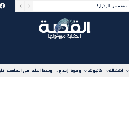
سلام آباد؟
الحكاية من أولها
اشتباك
كاتيوشا
وجوه
إبداع
وسط البلد
في الملعب
تل