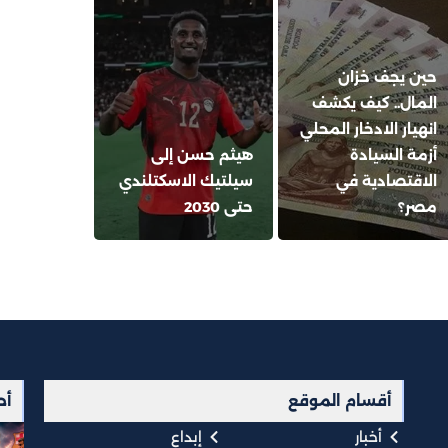
حين يجف خزان
المال.. كيف يكشف
انهيار الادخار المحلي
أزمة السيادة
هيثم حسن إلى
الاقتصادية في
سيلتيك الاسكتلندي
مصر؟
حتى 2030
أقسام الموقع
أح
أخبار
إبداع