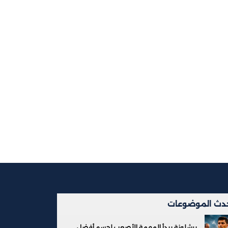
دث الموضوعات
برشلونة يبدأ المهمة الأصعب لحسم أفضل