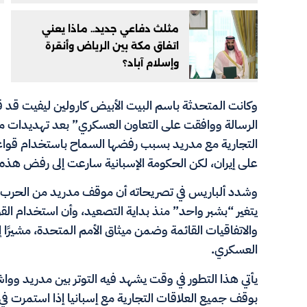
مثلث دفاعي جديد.. ماذا يعني
اتفاق مكة بين الرياض وأنقرة
وإسلام آباد؟
وكانت المتحدثة باسم البيت الأبيض كارولين ليفيت قد
الرسالة ووافقت على التعاون العسكري” بعد تهديدات من
التجارية مع مدريد بسبب رفضها السماح باستخدام قوا
على إيران، لكن الحكومة الإسبانية سارعت إلى رفض هذه 
وشدد ألباريس في تصريحاته أن موقف مدريد من الحرب في
يتغير “بشبر واحد” منذ بداية التصعيد، وأن استخدام القواعد
والاتفاقيات القائمة وضمن ميثاق الأمم المتحدة، مشيرًا إ
العسكري.
يأتي هذا التطور في وقت يشهد فيه التوتر بين مدريد ووا
بوقف جميع العلاقات التجارية مع إسبانيا إذا استمرت في