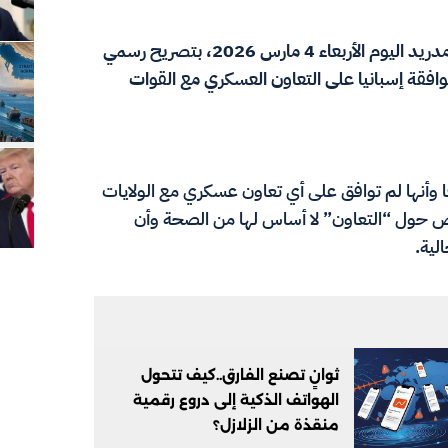
خرج وزير الخارجية الإسباني خوسيه مانويل ألباريس، في مدريد اليوم الأربعاء 4 مارس 2026، بتصريح رسمي
وافقة إسبانيا على التعاون العسكري مع القوات
ًا وأنها لم توافق على أي تعاون عسكري مع الولايات
يض حول “التعاون” لا أساس لها من الصحة وأن
الية.
ثوانٍ تصنع الفارق..كيف تتحول
الهواتف الذكية إلى دروع رقمية
منقذة من الزلازل؟