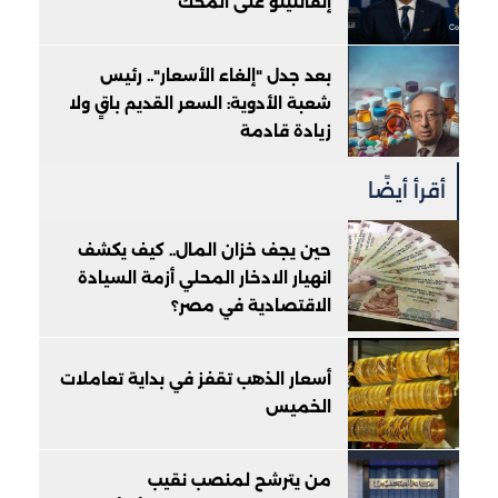
إنفانتينو على المحك
بعد جدل "إلغاء الأسعار".. رئيس
شعبة الأدوية: السعر القديم باقٍ ولا
زيادة قادمة
أقرأ أيضًا
حين يجف خزان المال.. كيف يكشف
انهيار الادخار المحلي أزمة السيادة
الاقتصادية في مصر؟
أسعار الذهب تقفز في بداية تعاملات
الخميس
من يترشح لمنصب نقيب