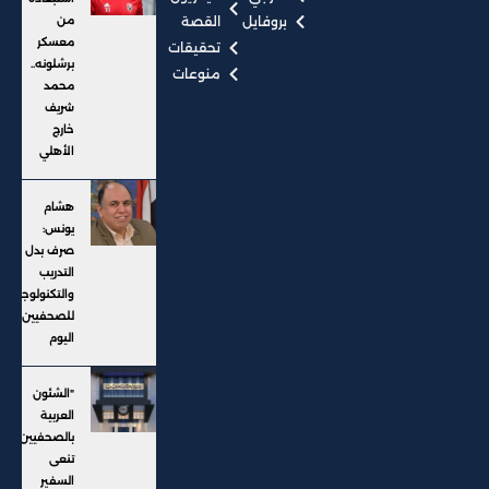
بروفايل
القصة
من
معسكر
تحقيقات
برشلونه..
منوعات
محمد
شريف
خارج
الأهلي
هشام
يونس:
صرف بدل
التدريب
والتكنولوجيا
للصحفيين
اليوم
"الشئون
العربية
بالصحفيين"
تنعى
السفير