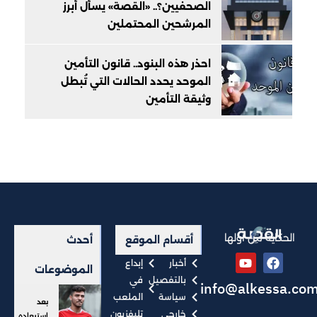
الصحفيين؟.. «القصة» يسأل أبرز
المرشحين المحتملين
احذر هذه البنود.. قانون التأمين
الموحد يحدد الحالات التي تُبطل
وثيقة التأمين
الحكاية من أولها
أقسام الموقع
أحدث
أخبار
إبداع
الموضوعات
بالتفصيل
في
info@alkessa.co
سياسة
الملعب
بعد
خارجي
تليفزيون
استبعاده