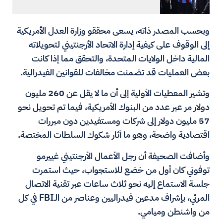
وبحسب المصدر ذاته، يسعى محققو وزارة العدل الأمريكية
إلى الوقوف على كيفية إدارة الاتحاد الأرجنتيني لتحويلاته
المالية داخل الولايات المتحدة، والتحقق مما إذا كانت
بعض العمليات قد تضمنت مخالفات للقوانين الفيدرالية.
وتشير المعطيات الأولية إلى أن ما لا يقل عن 260 مليون
دولار مر عبر عدد من البنوك الأمريكية، فيما تم تحويل نحو
57 مليون دولار إلى شركات ومستفيدين دون مبررات
اقتصادية واضحة، وهو ما أثار شكوك السلطات المختصة.
وأضافت الصحيفة أن رجل الأعمال الأرجنتيني غييرمو
توفوني كان أول من خضع للاستجواب، حيث استمرت
جلسة الاستماع إليه نحو ثلاث ساعات عبر تقنية الاتصال
المرئي، بإشراف مدعين فيدراليين وعناصر من الـFBI في كل
من واشنطن وميامي.