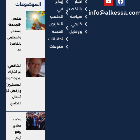
أخبار
إبداع
الموضوعات
بالتفصيل
في
info@alkessa.co
سياسة
الملعب
طقس
خارجي
تليفزيون
"الجمعة"
بروفايل
القصة
مستقر..
والعظمى
تحقيقات
بالقاهرة
منوعات
38
الشافعي:
لم أشارك
بندوة "رواد
الصحفيين"..
وأرفض كل
أشكال
التطبيع
محمد
صلاح
يرفع
أرباح