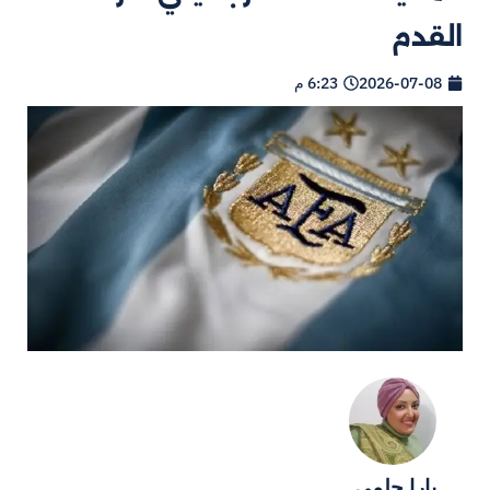
القدم
2026-07-08
6:23 م
يارا حلمي