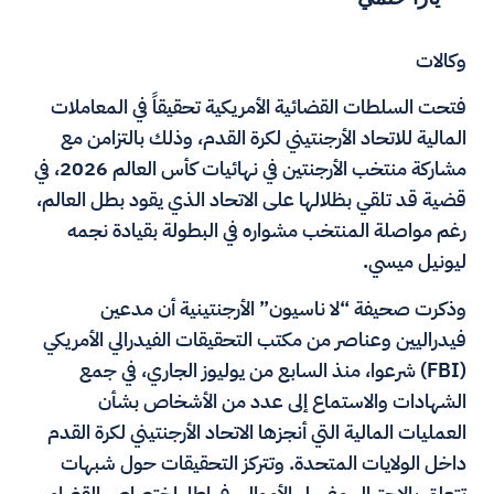
وكالات
فتحت السلطات القضائية الأمريكية تحقيقاً في المعاملات
المالية للاتحاد الأرجنتيني لكرة القدم، وذلك بالتزامن مع
مشاركة منتخب الأرجنتين في نهائيات كأس العالم 2026، في
قضية قد تلقي بظلالها على الاتحاد الذي يقود بطل العالم،
رغم مواصلة المنتخب مشواره في البطولة بقيادة نجمه
ليونيل ميسي.
وذكرت صحيفة “لا ناسيون” الأرجنتينية أن مدعين
فيدراليين وعناصر من مكتب التحقيقات الفيدرالي الأمريكي
(FBI) شرعوا، منذ السابع من يوليوز الجاري، في جمع
الشهادات والاستماع إلى عدد من الأشخاص بشأن
العمليات المالية التي أنجزها الاتحاد الأرجنتيني لكرة القدم
داخل الولايات المتحدة. وتتركز التحقيقات حول شبهات
تتعلق بالاحتيال وغسل الأموال، في إطار اختصاص القضاء