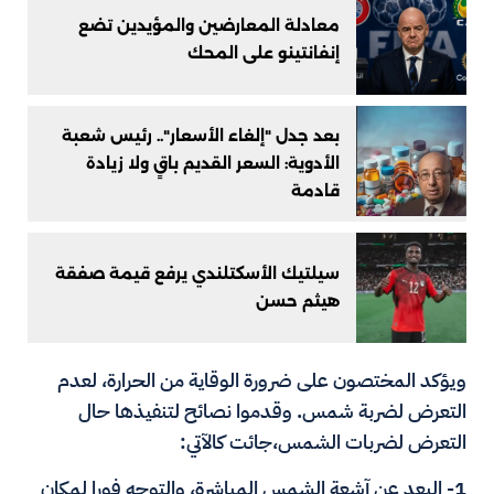
معادلة المعارضين والمؤيدين تضع
إنفانتينو على المحك
بعد جدل "إلغاء الأسعار".. رئيس شعبة
الأدوية: السعر القديم باقٍ ولا زيادة
قادمة
سيلتيك الأسكتلندي يرفع قيمة صفقة
هيثم حسن
ويؤكد المختصون على ضرورة الوقاية من الحرارة، لعدم
التعرض لضربة شمس. وقدموا نصائح لتنفيذها حال
التعرض لضربات الشمس،جائت كالآتي:
1- البعد عن آشعة الشمس المباشرة، والتوجه فورا لمكان