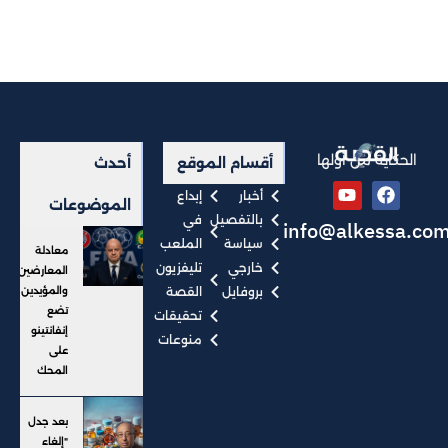
الحكاية من أولها
أقسام الموقع
أحدث
أخبار
إبداع
الموضوعات
بالتفصيل
في
info@alkessa.co
سياسة
الملعب
معادلة
خارجي
تليفزيون
المعارضين
بروفايل
القصة
والمؤيدين
تضع
تحقيقات
إنفانتينو
منوعات
على
المحك
بعد جدل
"إلغاء