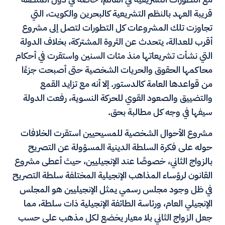
قريبة العهد بالنظم التشريعية كالبحرين والكويت، التي
تجاوزت تلك المشروعات كل التطورات لتصل إلى مشروع
أقرب للعدالة، يتحدث عن الثروة المشتركة، بخلاف الدولة
التي نشأت تشريعاتها منذ مئات السنين واستقرت في أحكام
محاكمها الحقوق والحريات الشخصية حتى أصبحت جزءًا
من قواعدها العامة كالدستور. إلا أنه مع تزايد القمع
والتضييق والصعود القوي للحركة النسوية، رفعت الدولة
سيفها في وجه كل مطالبة بحق.
مشروع الأحوال الشخصية للمسيحيين استقرت الخلافات
حوله على فكرة السلطة الدينية المسؤولة عن التصريح
بالزواج الثاني، خصوصًا عند الإنجيليين، حيث أعطى مشروع
القانون لرؤساء المذاهب الإنجيلية المختلفة سلطة التصريح
في ظل وجود مجلس رسمي يمثل الإنجيليين هو المجلس
الإنجيلي العام، ورئاسة الطائفة الإنجيلية ذات سلطة، مما
جعل الزواج الثاني بلا معيار يخضع لكل مذهب على حسب