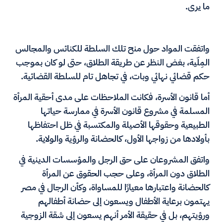
ما يرى.
واتفقت المواد حول منح تلك السلطة للكنائس والمجالس
المِلّية، بغض النظر عن طريقة الطلاق، حتى لو كان بموجب
حكم قضائي نهائي وبات، في تجاهل تام للسلطة القضائية.
أما قانون الأسرة، فكانت الملاحظات على مدى أحقية المرأة
المسلمة في مشروع قانون الأسرة في ممارسة حياتها
الطبيعية وحقوقها الأصيلة والمكتسبة في ظل احتفاظها
بأولادها من زواجها الأول، كالحضانة والرؤية والولاية.
واتفق المشروعان على حق الرجل والمؤسسات الدينية في
الطلاق دون المرأة، وعلى حجب الحقوق عن المرأة
كالحضانة واعتبارها معيارًا للمساواة، وكأن الرجال في مصر
يهتمون برعاية الأطفال ويسعون إلى حضانة أطفالهم
ورؤيتهم، بل في حقيقة الأمر أنهم يسعون إلى شقة الزوجية