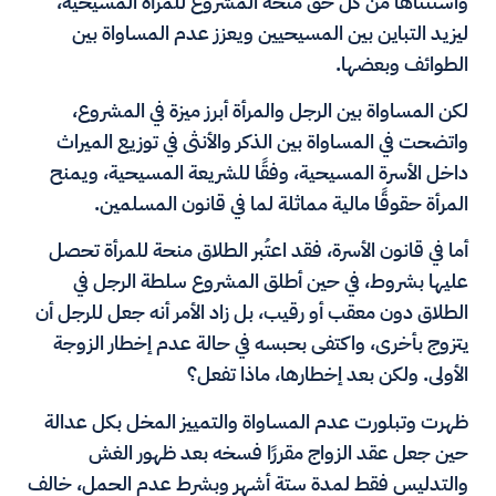
واستثناها من كل حق منحه المشروع للمرأة المسيحية،
ليزيد التباين بين المسيحيين ويعزز عدم المساواة بين
الطوائف وبعضها.
لكن المساواة بين الرجل والمرأة أبرز ميزة في المشروع،
واتضحت في المساواة بين الذكر والأنثى في توزيع الميراث
داخل الأسرة المسيحية، وفقًا للشريعة المسيحية، ويمنح
المرأة حقوقًا مالية مماثلة لما في قانون المسلمين.
أما في قانون الأسرة، فقد اعتُبر الطلاق منحة للمرأة تحصل
عليها بشروط، في حين أطلق المشروع سلطة الرجل في
الطلاق دون معقب أو رقيب، بل زاد الأمر أنه جعل للرجل أن
يتزوج بأخرى، واكتفى بحبسه في حالة عدم إخطار الزوجة
الأولى. ولكن بعد إخطارها، ماذا تفعل؟
ظهرت وتبلورت عدم المساواة والتمييز المخل بكل عدالة
حين جعل عقد الزواج مقررًا فسخه بعد ظهور الغش
والتدليس فقط لمدة ستة أشهر وبشرط عدم الحمل، خالف