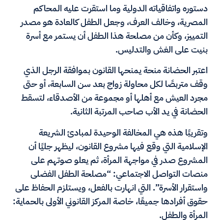
دستوره واتفاقياته الدولية وما استقرت عليه المحاكم
المصرية، وخالف العرف، وجعل الطفل كالعادة هو مصدر
التمييز، وكأن من مصلحة هذا الطفل أن يستمر مع أسرة
بنيت على الغش والتدليس.
اعتبر الحضانة منحة يمنحها القانون بموافقة الرجل الذي
وقف متربصًا لكل محاولة زواج بعد سن السابعة، أو حتى
مجرد العيش مع أهلها أو مجموعة من الأصدقاء، لتسقط
الحضانة في يد الأب صاحب المرتبة الثانية.
وتقريبًا هذه هي المخالفة الوحيدة لمبادئ الشريعة
الإسلامية التي وقع فيها مشروع القانون، ليظهر جليًا أن
المشروع صدر في مواجهة المرأة، ثم يعلو صوتهم على
منصات التواصل الاجتماعي: “مصلحة الطفل الفضلى
واستقرار الأسرة”. التي انهارت بالفعل، ويستلزم الحفاظ على
حقوق أفرادها جميعًا، خاصة المركز القانوني الأولى بالحماية:
المرأة والطفل.