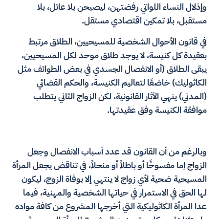
وإذلال النساء اللواتي رفضتهن، ليصبحن بلا عائل، بلا
مستقبل، بلا تمكين اقتصادي مستقل.
في قانون الأحوال الشخصية للمسيحيين، الطلاق مرتبط
بعقيدة كل كنيسة، لا يوجد طلاق موحد لكل المسيحيين،
يبقى الطلاق (أو الانفصال الجسدي في بعض الطوائف مثل
الكاثوليك) خاضعًا لتعاليم الكنيسة، والحكم القضائي
(المدني) ينهي الآثار القانونية، لكن الزواج الثاني يتطلب
موافقة الكنيسة وفق عقيدتها.
وبالرغم من أن القانون قد عدد أسباب الانفصال وجعل
الزواج إما مفسوخًا أو باطلاً أو منحلاً، في تناقض يجعل المرأة
المسيحية ضحية لأي زواج لا ينتهي إلا بوفاة الزوج، ليكون
لها الحق في الاستمرار في حياتها الشخصية والمهنية، فيما
عدا المرأة الكاثوليكية التي أخرجها المشروع من كافة مواده