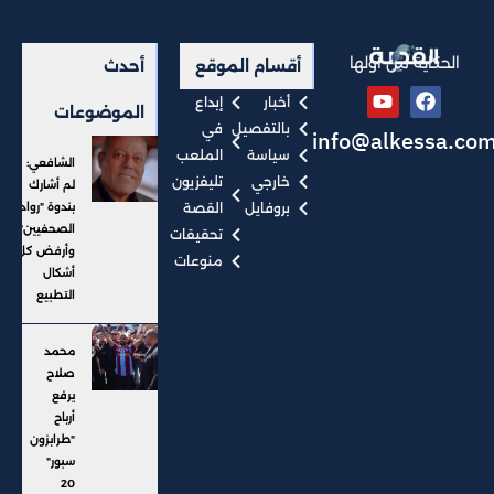
الحكاية من أولها
أقسام الموقع
أحدث
أخبار
إبداع
الموضوعات
بالتفصيل
في
info@alkessa.co
سياسة
الملعب
الشافعي:
خارجي
تليفزيون
لم أشارك
بروفايل
القصة
بندوة "رواد
الصحفيين"..
تحقيقات
وأرفض كل
منوعات
أشكال
التطبيع
محمد
صلاح
يرفع
أرباح
"طرابزون
سبور"
20