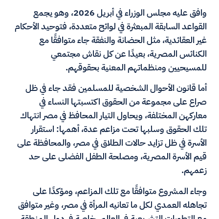
وافق عليه مجلس الوزراء في أبريل 2026، وهو يجمع
القواعد السابقة المبعثرة في لوائح متعددة، فتوحيد الأحكام
غير العقائدية، مثل الحضانة والنفقة جاء متوافقًا مع
الكنائس المصرية، بعيدًا عن كل نقاش مجتمعي
للمسيحيين ومنظماتهم المعنية بحقوقهم.
أما قانون الأحوال الشخصية للمسلمين فقد جاء في ظل
صراع على مجموعة من الحقوق اكتسبتها النساء في
معاركهن المختلفة، ويحاول التيار المحافظ في مصر انتهاك
تلك الحقوق وسلبها تحت مزاعم عدة، أهمها: استقرار
الأسرة في ظل تزايد حالات الطلاق في مصر، والمحافظة على
قيم الأسرة المصرية، ومصلحة الطفل الفضلى على حد
زعمهم.
وجاء المشروع متوافقًا مع تلك المزاعم، ومؤكدًا على
تجاهله العمدي لكل ما تعانيه المرأة في مصر، وغير متوافق
مع التطورات التشريعية في العالم، خاصة في دول المنطقة