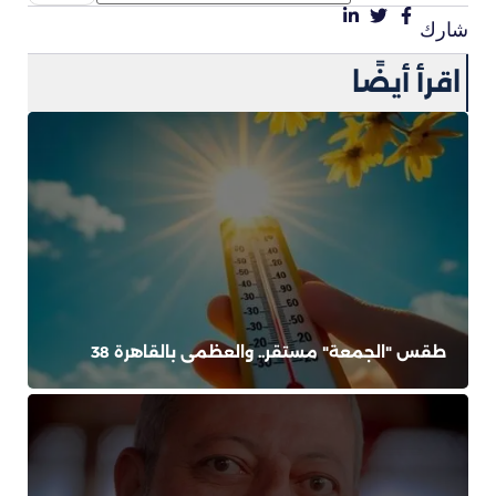
شارك
اقرأ أيضًا
طقس "الجمعة" مستقر.. والعظمى بالقاهرة 38