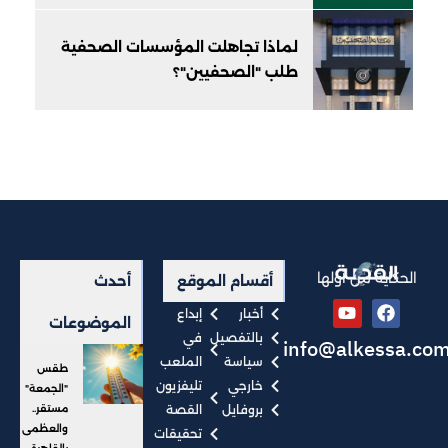
لماذا تجاهلت المؤسسات الصحفية
طلب "الصحفيين"؟
الحكاية من أولها
أقسام الموقع
أحدث
أخبار
إبداع
الموضوعات
بالتفصيل
في
info@alkessa.co
سياسة
الملعب
طقس
خارجي
تليفزيون
"الجمعة"
بروفايل
القصة
مستقر..
والعظمى
تحقيقات