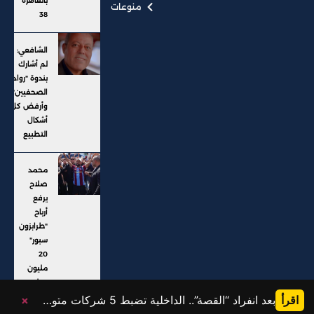
بالقاهرة
منوعات
38
الشافعي:
لم أشارك
بندوة "رواد
الصحفيين"..
وأرفض كل
أشكال
التطبيع
محمد
صلاح
يرفع
أرباح
"طرابزون
سبور"
20
مليون
دولار
اقرأ
بعد انفراد “القصة”.. الداخلية تضبط 5 شركات متورطة في النصب على المواطنين وإيهامهم بفرص عمل خارج البلاد
×
@ جميع الحقوق محفوظة، موقع القصة 2025، تم التطوير بواسطة: Karim Saad