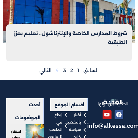
شروط المدارس الخاصة والإنترناشول.. تعليم يعزز
الطبقية
السابق
1
2
3
4
التالي
الحكاية من أولها
أقسام الموقع
أحدث
أخبار
إبداع
الموضوعات
بالتفصيل
في
info@alkessa.co
سياسة
الملعب
استقرار
خارجي
تليفزيون
درجات