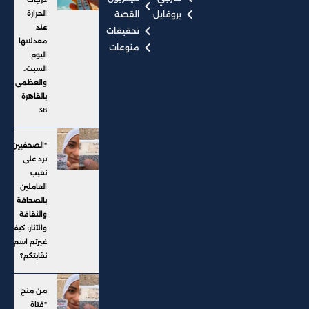
بروفايل
القصة
الحرارة
عند
تحقيقات
معدلاتها
منوعات
اليوم
السبت..
والعظمى
بالقاهرة
38
"الصحفيين"
ترد على
نقيب
العاملين
بالصحافة
والثقافة
والآثار: كيف
غيرتم اسم
نقابتكم؟
من منح
"فتاة