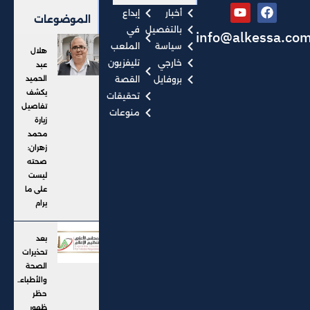
أخبار
إبداع
الموضوعات
بالتفصيل
في
info@alkessa.co
سياسة
الملعب
هلال
خارجي
تليفزيون
عبد
بروفايل
القصة
الحميد
يكشف
تحقيقات
تفاصيل
منوعات
زيارة
محمد
زهران:
صحته
ليست
على ما
يرام
بعد
تحذيرات
الصحة
والأطباء..
حظر
ظهور