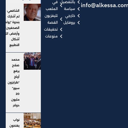
بالتفصيل
في
info@alkessa.co
سياسة
الملعب
الشافعي:
خارجي
تليفزيون
لم أشارك
بروفايل
القصة
بندوة "رواد
الصحفيين"..
تحقيقات
وأرفض كل
منوعات
أشكال
التطبيع
محمد
صلاح
يرفع
أرباح
"طرابزون
سبور"
20
مليون
دولار
نواب
يفتحون