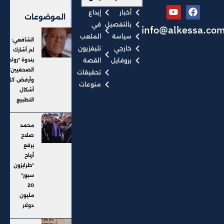
أخبار
إبداع
الموضوعات
بالتفصيل
في
info@alkessa.co
سياسة
الملعب
الشافعي:
خارجي
تليفزيون
لم أشارك
بروفايل
القصة
بندوة "رواد
الصحفيين"..
تحقيقات
وأرفض كل
منوعات
أشكال
التطبيع
محمد
صلاح
يرفع
أرباح
"طرابزون
سبور"
20
مليون
دولار