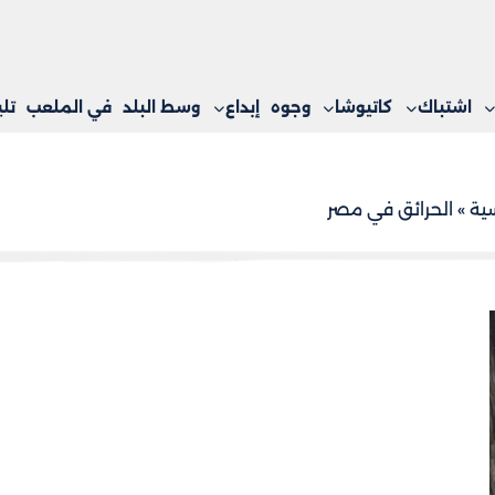
اشتباك
كاتيوشا
وجوه
إبداع
وسط البلد
في الملعب
تل
سية
»
الحرائق في مصر