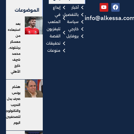
أخبار
إبداع
الموضوعات
بالتفصيل
في
info@alkessa.co
سياسة
الملعب
بعد
خارجي
تليفزيون
استبعاده
بروفايل
القصة
من
معسكر
تحقيقات
برشلونه..
منوعات
محمد
شريف
خارج
الأهلي
هشام
يونس:
صرف بدل
التدريب
والتكنولوجيا
للصحفيين
اليوم