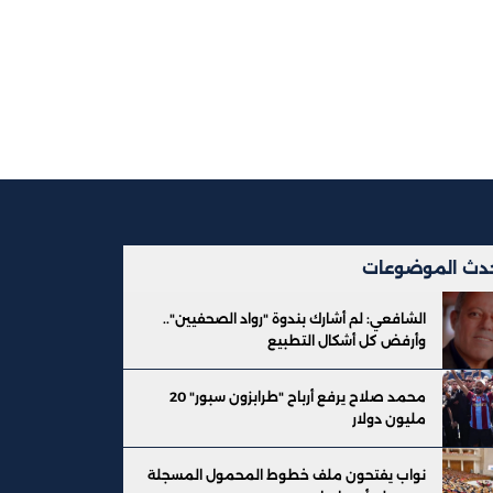
دث الموضوعات
الشافعي: لم أشارك بندوة "رواد الصحفيين"..
وأرفض كل أشكال التطبيع
محمد صلاح يرفع أرباح "طرابزون سبور" 20
مليون دولار
نواب يفتحون ملف خطوط المحمول المسجلة