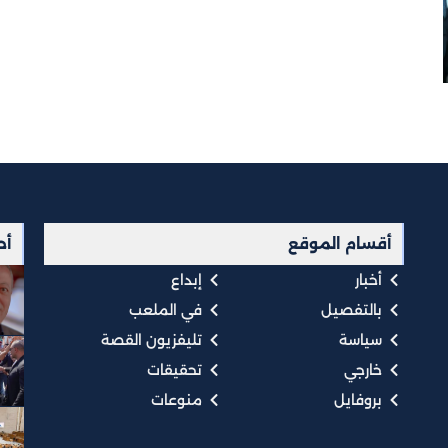
أقسام الموقع
أح
أخبار
إبداع
بالتفصيل
في الملعب
سياسة
تليفزيون القصة
خارجي
تحقيقات
بروفايل
منوعات