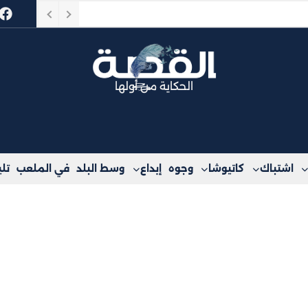
الحكاية من أولها
اشتباك
كاتيوشا
وجوه
إبداع
وسط البلد
في الملعب
تل