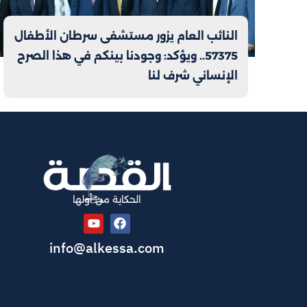
النائب العام يزور مستشفى سرطان الأطفال
57375.. ويؤكد: وجودنا بينكم في هذا الصرح
الإنساني شرف لنا
الحكاية من أولها
info@alkessa.com