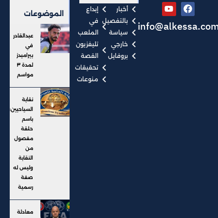
أخبار
إبداع
الموضوعات
بالتفصيل
في
info@alkessa.co
سياسة
الملعب
عبدالقادر
خارجي
تليفزيون
في
بروفايل
القصة
بيراميدز
لمدة ٣
تحقيقات
مواسم
منوعات
نقابة
السياحيين:
باسم
حلقة
مفصول
من
النقابة
وليس له
صفة
رسمية
معادلة