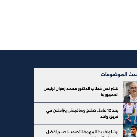
دث الموضوعات
ننشر نص خطاب الدكتور محمد زهران لرئيس
الجمهورية
بعد 12 عاما.. صلاح وسافيتش يتزاملان في
فريق واحد
برشلونة يبدأ المهمة الأصعب لحسم أفضل