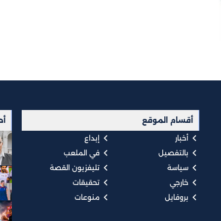
أقسام الموقع
أح
أخبار
إبداع
بالتفصيل
في الملعب
سياسة
تليفزيون القصة
خارجي
تحقيقات
بروفايل
منوعات