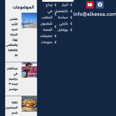
أخبار
إبداع
الموضوعات
بالتفصيل
في
info@alkessa.co
سياسة
الملعب
طقس
خارجي
تليفزيون
الأحد
بروفايل
القصة
شديد
الحرارة
تحقيقات
نهارا..
منوعات
والعظمى
بالقاهرة
38
عبدالقادر
في
بيراميدز
لمدة ٣
مواسم
نقابة
السياحيين:
باسم