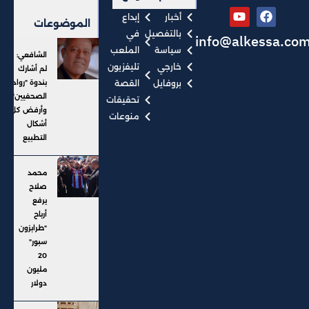
أخبار
إبداع
الموضوعات
بالتفصيل
في
info@alkessa.co
سياسة
الملعب
الشافعي:
خارجي
تليفزيون
لم أشارك
بروفايل
القصة
بندوة "رواد
الصحفيين"..
تحقيقات
وأرفض كل
منوعات
أشكال
التطبيع
محمد
صلاح
يرفع
أرباح
"طرابزون
سبور"
20
مليون
دولار