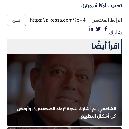
تحديث لوكالة رويترز.
الرابط المختصر:
نسخ
شارك
اقرأ أيضًا
الشافعي: لم أشارك بندوة "رواد الصحفيين".. وأرفض
كل أشكال التطبيع