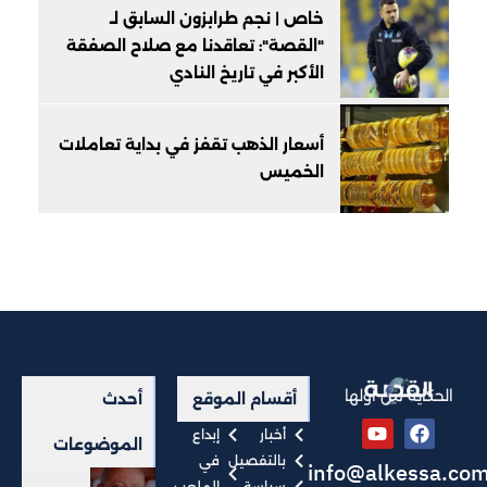
خاص | نجم طرابزون السابق لـ
"القصة": تعاقدنا مع صلاح الصفقة
الأكبر في تاريخ النادي
أسعار الذهب تقفز في بداية تعاملات
الخميس
الحكاية من أولها
أقسام الموقع
أحدث
أخبار
إبداع
الموضوعات
بالتفصيل
في
info@alkessa.co
سياسة
الملعب