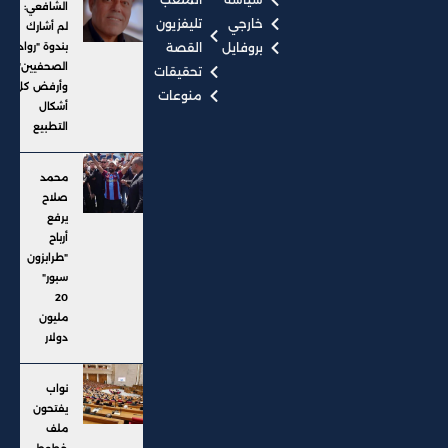
الشافعي:
خارجي
تليفزيون
لم أشارك
بروفايل
القصة
بندوة "رواد
الصحفيين"..
تحقيقات
وأرفض كل
منوعات
أشكال
التطبيع
محمد
صلاح
يرفع
أرباح
"طرابزون
سبور"
20
مليون
دولار
نواب
يفتحون
ملف