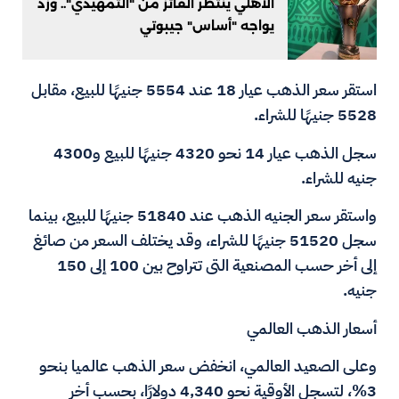
الأهلي ينتظر الفائز من "التمهيدي".. وزد
يواجه "أساس" جيبوتي
استقر سعر الذهب عيار 18 عند 5554 جنيهًا للبيع، مقابل
5528 جنيهًا للشراء.
سجل الذهب عيار 14 نحو 4320 جنيهًا للبيع و4300
جنيه للشراء.
واستقر سعر الجنيه الذهب عند 51840 جنيهًا للبيع، بينما
سجل 51520 جنيهًا للشراء، وقد يختلف السعر من صائغ
إلى أخر حسب المصنعية التى تتراوح بين 100 إلى 150
جنيه.
أسعار الذهب العالمي
وعلى الصعيد العالمي، انخفض سعر الذهب عالميا بنحو
3%، لتسجل الأوقية نحو 4,340 دولارًا، بحسب أخر