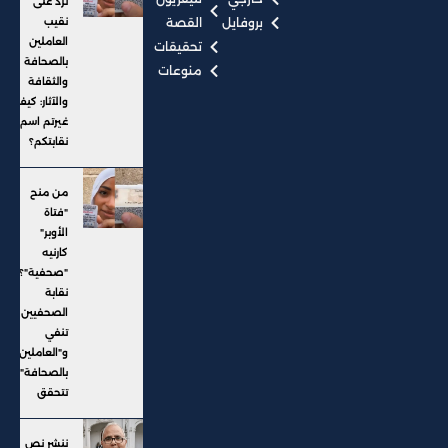
ترد على
بروفايل
القصة
نقيب
العاملين
تحقيقات
بالصحافة
منوعات
والثقافة
والآثار: كيف
غيرتم اسم
نقابتكم؟
من منح
"فتاة
الأوبر"
كارنيه
"صحفية"؟..
نقابة
الصحفيين
تنفي
و"العاملين
بالصحافة"
تتحقق
ننشر نص