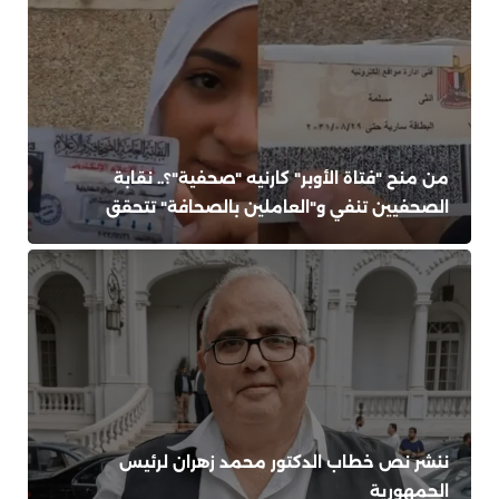
من منح "فتاة الأوبر" كارنيه "صحفية"؟.. نقابة
الصحفيين تنفي و"العاملين بالصحافة" تتحقق
ننشر نص خطاب الدكتور محمد زهران لرئيس
الجمهورية