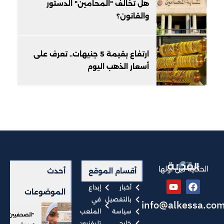
هل تخالف "المحامين" الدستور
والقانون؟
ارتفاع بقيمة 5 جنيهات.. تعرف على
أسعار الذهب اليوم
الحكاية من أولها
أقسام الموقع
أحدث
أخبار
إبداع
الموضوعات
بالتفصيل
في
info@alkessa.co
سياسة
الملعب
"الصحفيين"
خارجي
تليفزيون