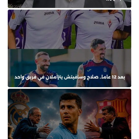
بعد 12 عاما.. صلاح وسافيتش يتزاملان في فريق واحد