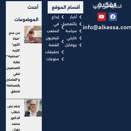
الحكاية من أولها
أقسام الموقع
أحدث
أخبار
إبداع
الموضوعات
بالتفصيل
في
info@alkessa.co
سياسة
الملعب
من منح
خارجي
تليفزيون
"فتاة
بروفايل
القصة
الأوبر"
كارنيه
تحقيقات
"صحفية"؟..
منوعات
نقابة
الصحفيين
تنفي
و"العاملين
بالصحافة"
تتحقق
ننشر نص
خطاب
الدكتور
محمد
زهران