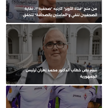
من منح "فتاة الأوبر" كارنيه "صحفية"؟.. نقابة
الصحفيين تنفي و"العاملين بالصحافة" تتحقق
ننشر نص خطاب الدكتور محمد زهران لرئيس
الجمهورية