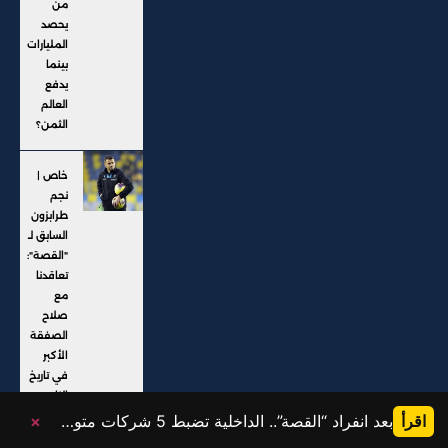
من
يحصد
المليارات
بينما
يدفع
العالم
الثمن؟
خاص |
نجم
طرابزون
السابق لـ
"القصة":
تعاقدنا
مع
صلاح
الصفقة
الأكبر
في تاريخ
النادي
اقرأ
بعد انفراد “القصة”.. الداخلية تضبط 5 شركات متورطة في النصب على المواطنين وإيهامهم بفرص عمل خارج البلاد
×
@ جميع الحقوق محفوظة، موقع القصة 2025، تم التطوير بواسطة: Karim Saad