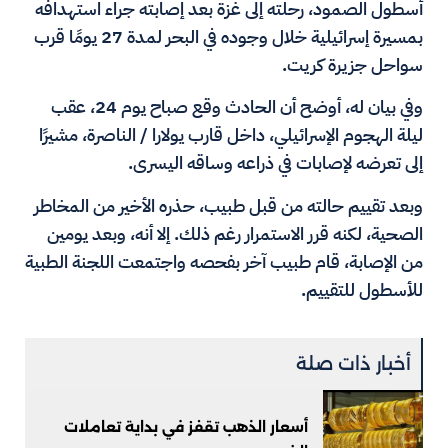
أسطول الصمود، رحلته إلى غزة بعد إصابته جراء استهدافه
بمسيرة إسرائيلية خلال وجوده في البحر لمدة 27 يومًا قرب
سواحل جزيرة كريت.
وفي بيان له، أوضح أن الحادث وقع صباح يوم 24، عقب
ليلة الهجوم الإسرائيلي، داخل قارب يولارا / الناصرة، مشيرًا
إلى تعرضه لإصابات في ذراعه وساقه اليسرى.
وبعد تقييم حالته من قبل طبيب، حذره الأخير من المخاطر
الصحية، لكنه قرر الاستمرار رغم ذلك. إلا أنه، وبعد يومين
من الإصابة، قام طبيب آخر بفحصه واجتمعت اللجنة الطبية
للأسطول للتقييم.
أخبار ذات صلة
أسعار الذهب تقفز في بداية تعاملات