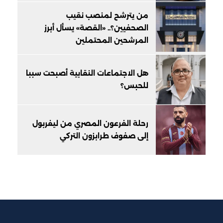
من يترشح لمنصب نقيب
الصحفيين؟.. «القصة» يسأل أبرز
المرشحين المحتملين
هل الاجتماعات النقابية أصبحت سببا
للحبس؟
رحلة الفرعون المصري من ليفربول
إلى صفوف طرابزون التركي