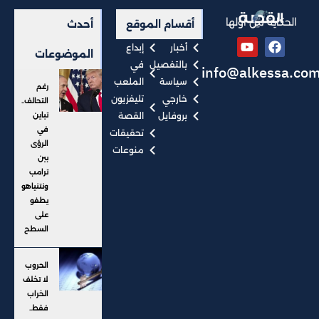
الحكاية من أولها
أقسام الموقع
أحدث
أخبار
إبداع
الموضوعات
بالتفصيل
في
info@alkessa.co
سياسة
الملعب
رغم
خارجي
تليفزيون
التحالف..
بروفايل
القصة
تباين
في
تحقيقات
الرؤى
منوعات
بين
ترامب
ونتنياهو
يطفو
على
السطح
الحروب
لا تخلف
الخراب
فقط..