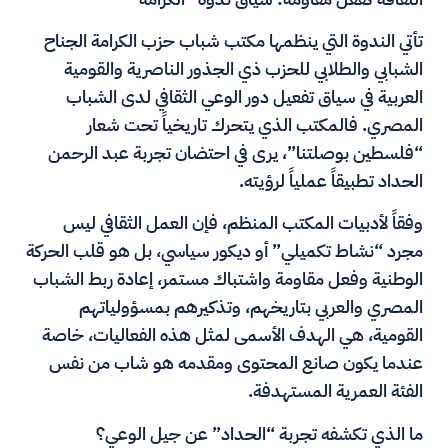
تأتي الندوة التي ينظمها مكتب شباب حزب الكرامة الجناح
الشبابي والطلابي للحزب ذي الجذور الناصرية والقومية
العربية في سياق تفعيل دور الوعي الثقافي لدى الشباب
المصري. فالمكتب الذي يتحرك تاريخياً تحت شعار
“فلسطين بوصلتنا”، يرى في احتضان تجربة عبد الرحمن
الحداد تطبيقاً عملياً لرؤيته.
وفقاً لأدبيات المكتب المنظم، فإن العمل الثقافي ليس
مجرد “نشاط تكميلي” أو ديكور سياسي، بل هو قلب الحركة
الوطنية وفعل مقاومة واشتباك مستمر، إعادة ربط الشباب
المصري والعربي بتاريخهم، وتذكيرهم بمسؤولياتهم
القومية، هي الهدف الأسمى لمثل هذه الفعاليات، خاصة
عندما يكون صانع المحتوى ومقدمه هو شاب من نفس
الفئة العمرية المستهدفة.
ما الذي تكشفه تجربة “الحداد” عن جيل الوعي؟