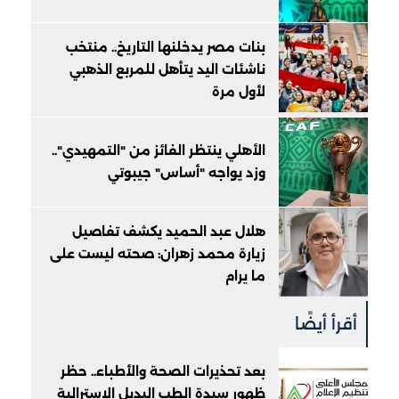
بنات مصر يدخلنها التاريخ.. منتخب
ناشئات اليد يتأهل للمربع الذهبي
لأول مرة
الأهلي ينتظر الفائز من "التمهيدي"..
وزد يواجه "أساس" جيبوتي
هلال عبد الحميد يكشف تفاصيل
زيارة محمد زهران: صحته ليست على
ما يرام
أقرأ أيضًا
بعد تحذيرات الصحة والأطباء.. حظر
ظهور سيدة الطب البديل الاسترالية