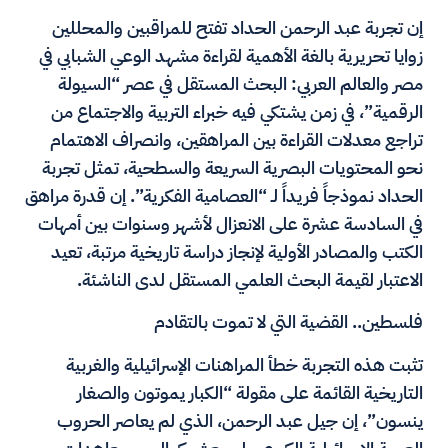
إن تجربة عبد الرحمن الحداد تفتح للمراقبين والمحللين
زوايا تحريرية بالغة الأهمية لقراءة مشهد الوعي الشبابي في
مصر والعالم العربي: البحث المستقل في عصر “السيولة
الرقمية”، في زمن يشتكي فيه خبراء التربية والاجتماع من
تراجع معدلات القراءة بين المراهقين، وانصراف الاهتمام
نحو المحتويات البصرية السريعة والسطحية، تمثل تجربة
الحداد نموذجاً فريداً لـ “العصامية الفكرية”. إن قدرة مراهق
في السادسة عشرة على الانعزال لأشهر وسنوات بين أمهات
الكتب والمصادر الأولية لإنجاز دراسة تاريخية مرتبة، تعيد
الاعتبار لقيمة البحث العلمي المستقل لدى الناشئة.
فلسطين.. القضية التي لا تموت بالتقادم
تثبت هذه التجربة خطأ المراهنات الإسرائيلية والغربية
التاريخية القائمة على مقولة “الكبار يموتون والصغار
ينسون”، إن جيل عبد الرحمن، الذي لم يعاصر الحروب