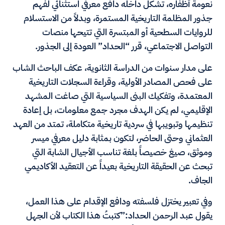
نعومة أظفاره، تشكل داخله دافع معرفي استثنائي لفهم
جذور المظلمة التاريخية المستمرة، وبدلاً من الاستسلام
للروايات السطحية أو المبتسرة التي تتيحها منصات
التواصل الاجتماعي، قرر “الحداد” العودة إلى الجذور.
على مدار سنوات من الدراسة الثانوية، عكف الباحث الشاب
على فحص المصادر الأولية، وقراءة السجلات التاريخية
المعتمدة، وتفكيك البنى السياسية التي صاغت المشهد
الإقليمي، لم يكن الهدف مجرد جمع معلومات، بل إعادة
تنظيمها وتبويبها في سردية تاريخية متكاملة، تمتد من العهد
العثماني وحتى الحاضر، لتكون بمثابة دليل معرفي ميسر
وموثق، صيغ خصيصاً بلغة تناسب الأجيال الشابة التي
تبحث عن الحقيقة التاريخية بعيداً عن التعقيد الأكاديمي
الجاف.
وفي تعبير يختزل فلسفته ودافع الإقدام على هذا العمل،
يقول عبد الرحمن الحداد:”كتبتُ هذا الكتاب لأن الجهل