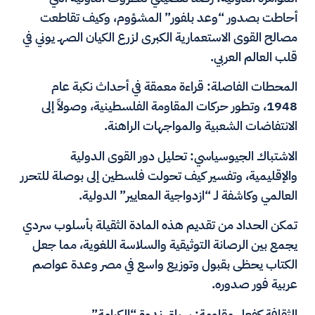
أحاطت بصدور “وعد بلفور” المشؤوم، وكيف تقاطعت
مصالح القوى الاستعمارية الكبرى لزرع الكيان الصهـ يوني في
قلب العالم العربي.
المحطات الفاصلة: قراءة معمقة في أحداث نكبة عام
1948، وتطور حركات المقاومة الفلسطينية، وصولاً إلى
الانتفاضات الشعبية والمواجهات الراهنة.
الاشتباك الجيوسياسي: تحليل دور القوى الدولية
والإقليمية، وتفسير كيف تحولت فلسطين إلى بوصلة للتحرر
العالمي وكاشفة لـ “ازدواجية المعايير” الدولية.
تمكن الحداد من تقديم هذه المادة الثقيلة بأسلوب سردي
يجمع بين الرصانة التوثيقية والسلاسة اللغوية، مما جعل
الكتاب يحظى بقبول وتوزيع واسع في مصر وعدة عواصم
عربية فور صدوره.
الثقافة كفعل مقاومة: سياق ندوة “الكرامة”