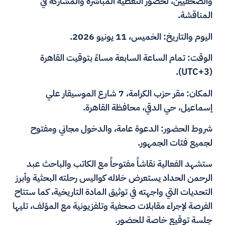
والصحفيين، لحضور التغطية المباشرة والمشاركة في
المناقشة.
اليوم والتاريخ: الخميس، 11 يونيو 2026.
الوقت: تمام الساعة السابعة مساءً بتوقيت القاهرة
(UTC+3).
المكان: مقر حزب الكرامة، 7 شارع الموسيقار علي
إسماعيل، حي الدقي، محافظة القاهرة.
شروط الحضور: الدعوة عامة، والدخول مجاني ومفتوح
لجميع فئات الجمهور.
ستشهد الفعالية نقاشاً مفتوحاً مع الكاتب والباحث عبد
الرحمن الحداد يستعرض خلاله كواليس رحلته البحثية وأبرز
التحديات التي واجهته في توثيق المادة التاريخية، كما ستتاح
الفرصة لإجراء مقابلات صحفية وتلفزيونية مع المؤلف، تليها
جلسة توقيع خاصة للحضور.