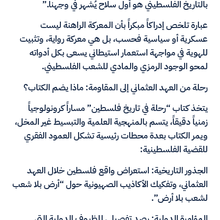
بالتاريخ الفلسطيني هو أول سلاح يُشهر في وجهنا.”
عبارة تلخص إدراكاً مبكراً بأن المعركة الراهنة ليست
عسكرية أو سياسية فحسب، بل هي معركة رواية، وتثبيت
للهوية في مواجهة استعمار استيطاني يسعى بكل أدواته
لمحو الوجود الرمزي والمادي للشعب الفلسطيني.
رحلة من العهد العثماني إلى المقاومة: ماذا يضم الكتاب؟
يتخذ كتاب “رحلة في تاريخ فلسطين” مساراً كرونولوجياً
زمنياً دقيقاً، يتسم بالمنهجية العلمية والتبسيط غير المخل،
ويمر الكتاب بعدة محطات رئيسية تشكل العمود الفقري
للقضية الفلسطينية:
الجذور التاريخية: استعراض واقع فلسطين خلال العهد
العثماني، وتفكيك الأكاذيب الصهيونية حول “أرض بلا شعب
لشعب بلا أرض”.
المؤامرة الدولية: رصد تفصيلي للظروف الدولية التي