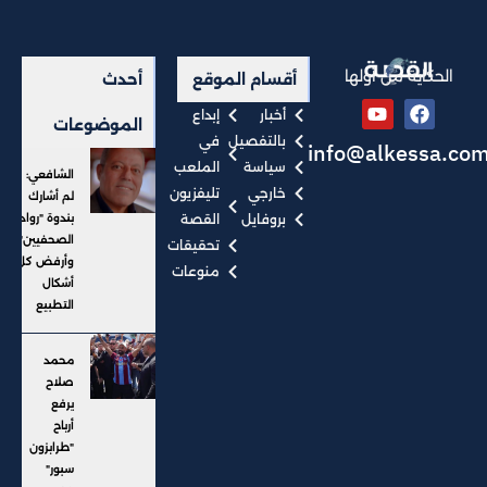
الحكاية من أولها
أقسام الموقع
أحدث
أخبار
إبداع
الموضوعات
بالتفصيل
في
info@alkessa.co
سياسة
الملعب
الشافعي:
خارجي
تليفزيون
لم أشارك
بروفايل
القصة
بندوة "رواد
الصحفيين"..
تحقيقات
وأرفض كل
منوعات
أشكال
التطبيع
محمد
صلاح
يرفع
أرباح
"طرابزون
سبور"