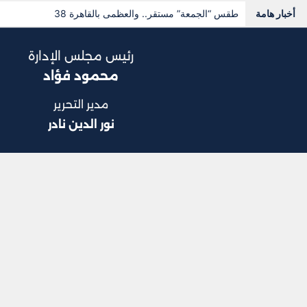
أخبار هامة
الشافعي: لم أشارك بندوة “رواد الصحفيين”.. وأرفض كل أشكال
رئيس مجلس الإدارة
محمود فؤاد
مدير التحرير
نور الدين نادر