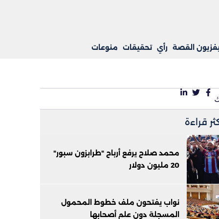
يفزيون القصة
رأي
تحقيقات
منوعات
كثر قراءة
محمد صلاح يرفع أرباح "طرابزون سبور"
20 مليون دولار
نواب يفتحون ملف خطوط المحمول
المسجلة دون علم أصحابها