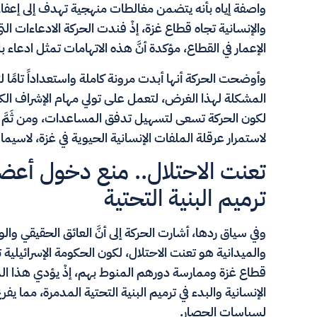
واصفة إياه بأنه يتضمن مغالطات منهجية تهدف إلى إعفاء ح
والإنسانية تجاه قطاع غزة، إذْ فندت الحركة الادعاءات ال
الإعمار في القطاع، مؤكدة أنَّ هذه الاتهامات تمثل ادعاء ب
وأوضحت الحركة أنها أبدت مرونة كاملة واستعداداً تامًا ل
المشكلة لهذا الغرض، لتعمل على تولي مهام الإشراف الكام
لكون الحركة تسعى لتسهيل تدفق المساعدات، ومن ثَمَّ ت
لاستمرار عرقلة الملفات الإنسانية الحيوية في غزة، لاسيما 
تعنت الاحتلال.. منع دخول أعضا
ترميم البنية التحتية
وفي سياق ردها، أشارت الحركة إلى أنَّ العائق الحقيقي وال
والميدانية هو تعنت الاحتلال، لكون الحكومة الإسرائيل
قطاع غزة وممارسة دورهم المنوط بهم، إذْ يؤدي هذا ا
الإنسانية والبدء في ترميم البنية التحتية المدمرة، مما يف
لسياسات الحصار.