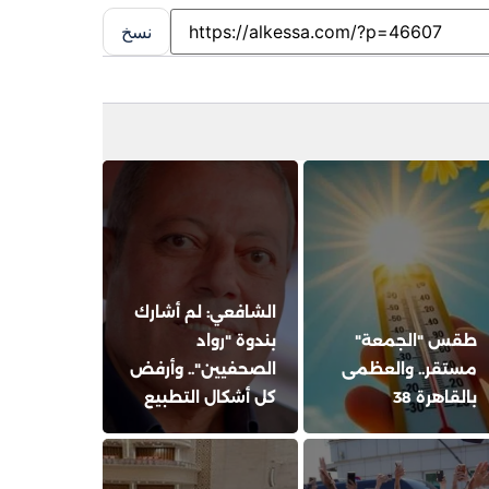
نسخ
الشافعي: لم أشارك
طقس "الجمعة"
بندوة "رواد
مستقر.. والعظمى
الصحفيين".. وأرفض
بالقاهرة 38
كل أشكال التطبيع