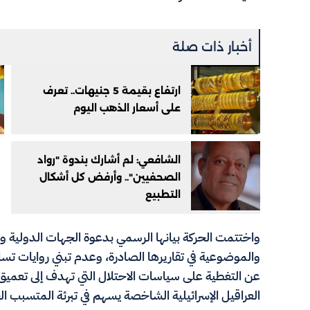
أخبار ذات صلة
ارتفاع بقيمة 5 جنيهات.. تعرف
على أسعار الذهب اليوم
الشافعي: لم أشارك بندوة "رواد
الصحفيين".. وأرفض كل أشكال
التطبيع
واختتمت الحركة بيانها الرسمي بدعوة الجهات الدولية 
والموضوعية في تقاريرها الصادرة، وعدم تبني روايات تساه
عن التغطية على سياسات الاحتلال التي تهدف إلى تعميق الم
العراقيل الإسرائيلية الشاخصة يسهم في تبرئة المتسبب ال