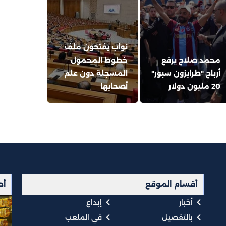
نواب يفتحون ملف
محمد صلاح يرفع
خطوط المحمول
أرباح "طرابزون سبور"
المسجلة دون علم
20 مليون دولار
أصحابها
أقسام الموقع
أح
أخبار
إبداع
بالتفصيل
في الملعب