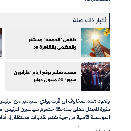
أخبار ذات صلة
طقس "الجمعة" مستقر..
والعظمى بالقاهرة 38
محمد صلاح يرفع أرباح "طرابزون
سبور" 20 مليون دولار
وتعود هذه المخاوف إلى قرب بولتي السياسي من الرئيس ت
مثيرة للجدل تتعلق بملاحقة خصوم سياسيين للرئيس، مم
المؤسسة الأمنية من جهة تقدم تقديرات مستقلة إلى أداة