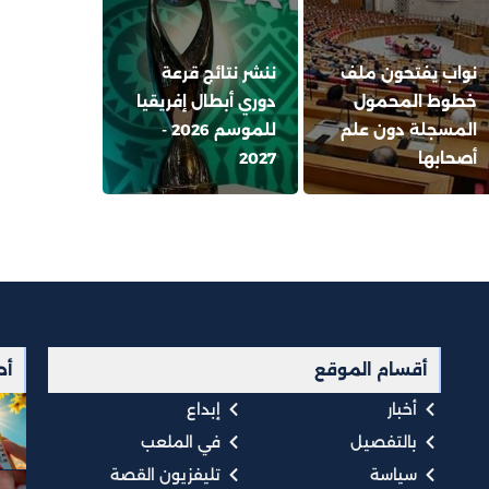
نواب يفتحون ملف
ننشر نتائج قرعة
خطوط المحمول
دوري أبطال إفريقيا
المسجلة دون علم
للموسم 2026 -
أصحابها
2027
أقسام الموقع
أح
أخبار
إبداع
بالتفصيل
في الملعب
سياسة
تليفزيون القصة