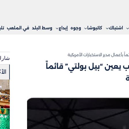
اشتباك
كاتيوشا
وجوه
إبداع
وسط البلد
في الملعب
تل
اً بأعمال مدير الاستخبارات الأمريكية
شارك
 يعين “بيل بولتي” قائماً
الأ
ة