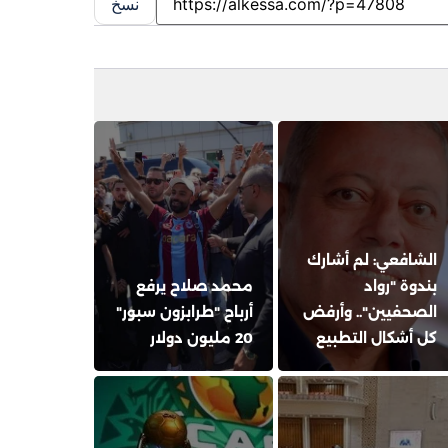
نسخ
الشافعي: لم أشارك
بندوة "رواد
محمد صلاح يرفع
الصحفيين".. وأرفض
أرباح "طرابزون سبور"
كل أشكال التطبيع
20 مليون دولار