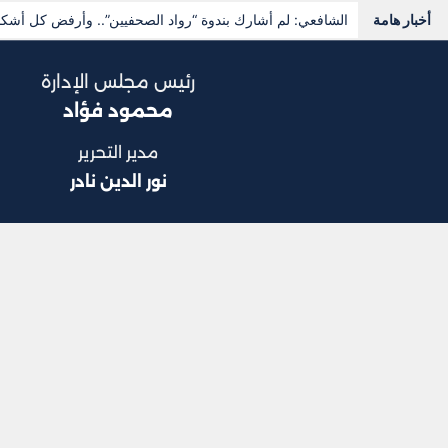
أخبار هامة
محمد صلاح يرفع أرباح “طرابزون سبور” 20 مليون دولار
رئيس مجلس الإدارة
محمود فؤاد
مدير التحرير
نور الدين نادر