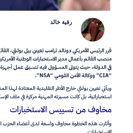
رقية خالد
قرر الرئيس الأمريكي دونالد ترامب تعيين بيل بولتي، القائ
منصب القائم بأعمال مدير الاستخبارات الوطنية الأمر
في الدولة، حيث يتولى المسؤول فيه تنسيق عمل أجهزة اس
“CIA” ووكالة الأمن القومي “NSA”.
ويأتي تعيين بولتي خارج الأطر التقليدية المعتادة لهذا 
استخباراتية، بل كانت مسيرته المهنية مركزة في ملف الإس
مخاوف من تسييس الاستخبارات
وأثارت هذه الخطوة مخاوف واسعة لدى أعضاء الحزب ا
الاستخبارات.