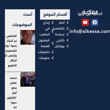
الحكاية من أولها
أقسام الموقع
أحدث
أخبار
إبداع
الموضوعات
بالتفصيل
في
info@alkessa.co
سياسة
الملعب
الشافعي:
خارجي
تليفزيون
لم أشارك
بروفايل
القصة
بندوة "رواد
الصحفيين"..
تحقيقات
وأرفض كل
منوعات
أشكال
التطبيع
محمد
صلاح
يرفع
أرباح
"طرابزون
سبور"
20