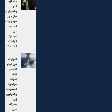
مضائق
النار
والصواريخ:
هل خرج
هُرمز وباب
المندب
عن
سيطرة
الولايات
المتحدة؟
التوترات
في البحر
الأحمر..
كيف
تحولت
مواجهة
السعودية
والحوثيين
إلى
معركة
على