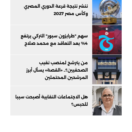
ننشر نتيجة قرعة الدوري المصري
وكأس مصر 2027
سهم "طرابزون سبور" التركي يرتفع
4% بعد التعاقد مع محمد صلاح
من يترشح لمنصب نقيب
الصحفيين؟.. «القصة» يسأل أبرز
المرشحين المحتملين
هل الاجتماعات النقابية أصبحت سببا
للحبس؟