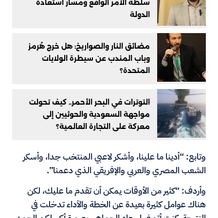
سلطة الأمر الواقع ومسار استعادة
الدولة
مضائق النار والصواريخ: هل خرج هُرمز
وباب المندب عن سيطرة الولايات
المتحدة؟
التوترات في البحر الأحمر.. كيف تحولت
مواجهة السعودية والحوثيين إلى
معركة على التجارة العالمية؟
وتابع: “أدينا ما علينا، وأشكر لاعبي المنتخب جدا، وأسكر
الشعب المصري والعربي والإفريقي الذي دعمنا”.
وأردف: “كثير من الأوقات يمكن أن تقدم ما عليك، لكن
هناك عوامل كثيرة بعيدة عن الخطة والآداء تدخلت في
النتيجة. كنت أتمنى إسعاد الجماهير بصورة أكبر لكن الحمد