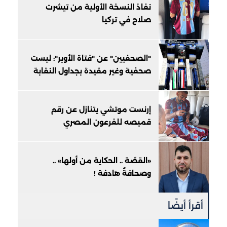
نفاذ النسخة الأولية من تيشرت
صلاح في تركيا
"الصحفيين" عن "فتاة الأوبر": ليست
صحفية وغير مقيدة بجداول النقابة
إرنست موتشي يتنازل عن رقم
قميصه للفرعون المصري
«القصّة .. الحكاية من أولها» ..
وصحافةٌ هادفة !
أقرأ أيضًا