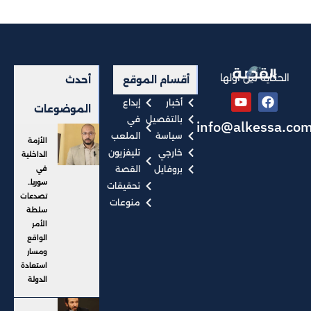
الحكاية من أولها
أقسام الموقع
أحدث
أخبار
إبداع
الموضوعات
بالتفصيل
في
info@alkessa.co
سياسة
الملعب
الأزمة
خارجي
تليفزيون
الداخلية
بروفايل
القصة
في
سوريا..
تحقيقات
تصدعات
منوعات
سلطة
الأمر
الواقع
ومسار
استعادة
الدولة