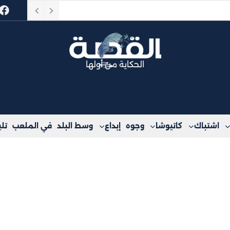
حراء جرداء
الحكاية من أولها
اشتباك
كاتيوشا
وجوه
إبداع
وسط البلد
في الملعب
تل