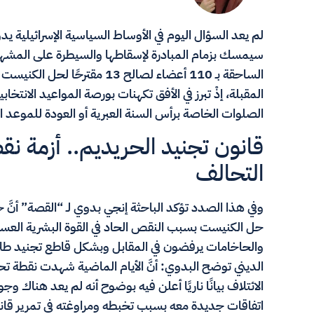
لم يعد السؤال اليوم في الأوساط السياسية الإسرائيلية
سيمسك بزمام المبادرة لإسقاطها والسيطرة على المشهد ا
الساحقة بـ 110 أعضاء لصالح 13 
المقبلة، إذْ تبرز في الأفق تكهنات بورصة المواعيد الانتخ
الصلوات الخاصة برأس السنة العبرية أو العودة للموعد الأصلي ا
قانون تجنيد الحريديم.. أزمة 
التحالف
وفي هذا الصدد تؤكد الباحثة إنجي بدوي لـ “القصة” أنّ
والحاخامات يرفضون في المقابل وبشكل قاطع تجنيد طلاب 
الديني توضح البدوي: أنَّ الأيام الماضية شهدت نقطة تح
الائتلاف بيانًا ناريًا أعلن فيه بوضوح أنه لم يعد هناك 
اتفاقات جديدة معه بسبب تخبطه ومراوغته في تمرير قانون