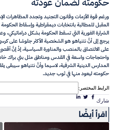
حكومته لضمان عودته
ورغم قوة الأزمات وقانون التجنيد وتجدد المظاهرات ال
المقبل للمطالبة بانتخابات ديمقراطية وإسقاط الحكومة تر
الشرارة الفورية التي تسقط الحكومة بشكل دراماتيكي، 
يرجع إلى أنَّ نتنياهو هو الشخصية الأكثر جلوسًا على كرس
على الالتصاق بالمنصب والمناورة السياسية، إذْ إنَّ أ
واحتجاجات واسعة في القدس ومناطق مثل بني براك خاصة
المدارس الدينية الشرفية، لاسيما وأنَّ نتنياهو سيبقى ي
حكومته ليعود منها في ثوب جديد.
الرابط المختصر:
شارك
اقرأ أيضًا