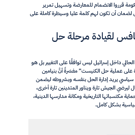
كومة قرروا الانضمام للمعارضة وتسهيل تمرير
ضمان أن تكون لهم كلمة عليا وسيطرة كاملة على
نافس لقيادة مرحلة حل
لحالي داخل إسرائيل ليس توافقًا على التغيير بل هو
ى عملية حل الكنيست” مفسّرةً أنَّ بنيامين
ب سياسي يريد إدارة الحل بنفسه وبشروطه ليضمن
ليرضي الجيش تارة ويناور المتدينين تارة أخرى،
حماية مكتسباتها التاريخية ومكانة مدارسها الدينية،
لسياسية بشكل كامل.