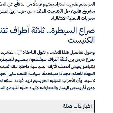
الحريديم يغيرون استراتيجيتهم فبدلًا من الدفاع عن الح
مشروع قانون حل الكنيست المقدم من حزب أزرق أبيض ل
مجريات العملية الانتقالية.
صراع السيطرة.. ثلاثة أطراف تت
الكنيست
وحول تفاصيل هذا الانقسام تقول الباحثة: “إنَّ المشهد ا
صراع شرس بين ثلاثة أطراف سيقطعون بعضهم للسيطرة عل
نتنياهو يعيش أضعف فتراته السياسية داخليًا لكنه ثعل
العودة للحكم مجددًا مستخدمًا سياسة اللعب على الحبال 
لاسيما وأنَّ الأحزاب الدينية الحريديم تريد قيادة الدفة ل
ومن ثَمَّ يسعى اليسار والمعارضة لإنهاء حقبة نتنياهو ا
أخبار ذات صلة