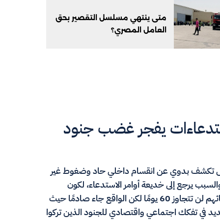
متى ينتهي مسلسل التقصير بحق
العامل المصري؟
ستدعاءات يفجر غضب جنود
يس تكشف بدوي عن انقسام داخلي حاد وضغوط غير
السبب يرجع إلى خديعة أوامر الاستدعاء، لكون
الجيش أبلغ جنود الاحتياط في بداية العام أنَّ مدة استدعائهم لن تتجاوز 60 يومًا لكن الواقع جاء صادمًا حيث
م، إذْ تسبب هذا التمديد في تفكك اجتماعي واقتصادي للجنود الذين تركوا