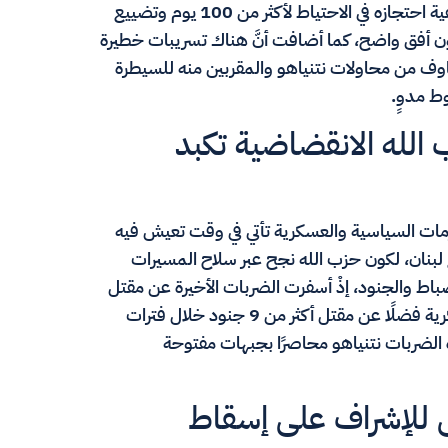
وظائفهم وعائلاتهم بل إنَّ بعضهم تساءل بغضب عن كيفية احتجازه في الاحتياط لأكثر من 100 يوم وتضييع
ون أفق واضح، كما أضافت أنَّ هناك تسريبات خطيرة
خاوف من محاولات نتنياهو والمقربين منه للسيطرة
ط مدوٍ.
الله الانقضاضية تكبد
أزمات السياسية والعسكرية تأتي في وقت تعيش فيه
لبنان، لكون حزب الله نجح عبر سلاح المسيرات
اط والجنود، إذْ أسفرت الضربات الأخيرة عن مقتل
رائد أو نقيب أثار مقتله ضجة عارمة داخل الأوساط العسكرية فضلًا عن مقتل أكثر من 9 جنود خلال فترات
الضربات نتنياهو محاصرًا بجبهات مفتوحة
ى للإشراف على إسقاط