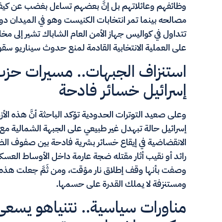
مصالحه بينما تمر انتخابات الكنيست وهو في الميدان د
تتداول في كواليس جهاز الأمن العام الشاباك تشير إلى م
على العملية الانتخابية القادمة لمنع حدوث سيناريو سقو
استنزاف الجبهات.. مسيرات حزب 
إسرائيل خسائر فادحة
وعلى صعيد التوترات الحدودية تؤكد الباحثة أنَّ هذه ال
إسرائيل حالة تبهدل غير طبيعي على الجبهة الشمالية مع 
الانقضاضية في إيقاع خسائر بشرية فادحة بين صفوف الضب
وصفت بأنها وقف إطلاق نار مؤقت، ومن ثَمَّ جعلت هذه 
ومستنزفة لا يملك القدرة على حسمها.
مناورات سياسية.. نتنياهو يسع