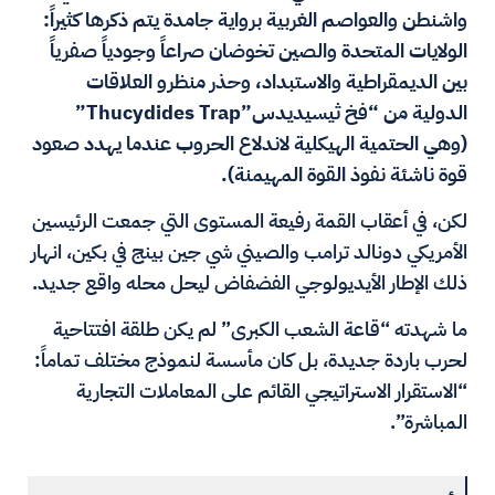
واشنطن والعواصم الغربية برواية جامدة يتم ذكرها كثيراً:
الولايات المتحدة والصين تخوضان صراعاً وجودياً صفرياً
بين الديمقراطية والاستبداد، وحذر منظرو العلاقات
الدولية من “فخ ثيسيديدس”Thucydides Trap”
(وهي الحتمية الهيكلية لاندلاع الحروب عندما يهدد صعود
قوة ناشئة نفوذ القوة المهيمنة).
لكن، في أعقاب القمة رفيعة المستوى التي جمعت الرئيسين
الأمريكي دونالد ترامب والصيني شي جين بينج في بكين، انهار
ذلك الإطار الأيديولوجي الفضفاض ليحل محله واقع جديد.
ما شهدته “قاعة الشعب الكبرى” لم يكن طلقة افتتاحية
لحرب باردة جديدة، بل كان مأسسة لنموذج مختلف تماماً:
“الاستقرار الاستراتيجي القائم على المعاملات التجارية
المباشرة”.