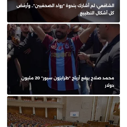
الشافعي: لم أشارك بندوة "رواد الصحفيين".. وأرفض
كل أشكال التطبيع
محمد صلاح يرفع أرباح "طرابزون سبور" 20 مليون
دولار