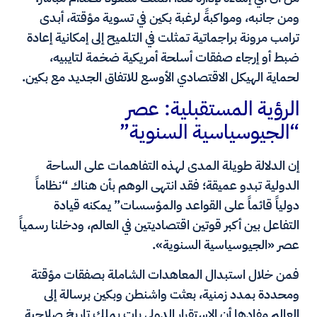
ومن جانبه، ومواكبةً لرغبة بكين في تسوية مؤقتة، أبدى
ترامب مرونة براجماتية تمثلت في التلميح إلى إمكانية إعادة
ضبط أو إرجاء صفقات أسلحة أمريكية ضخمة لتايبيه،
لحماية الهيكل الاقتصادي الأوسع للاتفاق الجديد مع بكين.
الرؤية المستقبلية: عصر
“الجيوسياسية السنوية”
إن الدلالة طويلة المدى لهذه التفاهمات على الساحة
الدولية تبدو عميقة؛ فقد انتهى الوهم بأن هناك “نظاماً
دولياً قائماً على القواعد والمؤسسات” يمكنه قيادة
التفاعل بين أكبر قوتين اقتصاديتين في العالم، ودخلنا رسمياً
عصر «الجيوسياسية السنوية».
فمن خلال استبدال المعاهدات الشاملة بصفقات مؤقتة
ومحددة بمدد زمنية، بعثت واشنطن وبكين برسالة إلى
العالم مفادها أن الاستقرار الدولي بات يملك تاريخ صلاحية