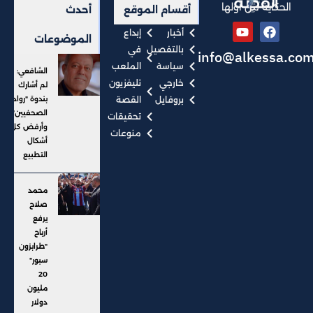
الحكاية من أولها
أقسام الموقع
أحدث
أخبار
إبداع
الموضوعات
بالتفصيل
في
info@alkessa.co
سياسة
الملعب
الشافعي:
خارجي
تليفزيون
لم أشارك
بروفايل
القصة
بندوة "رواد
الصحفيين"..
تحقيقات
وأرفض كل
منوعات
أشكال
التطبيع
محمد
صلاح
يرفع
أرباح
"طرابزون
سبور"
20
مليون
دولار