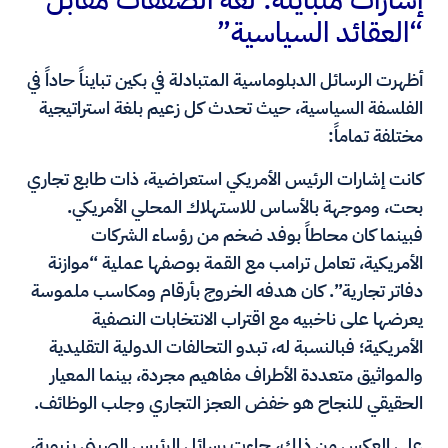
إشارات متباينة: لغة الصفقات مقابل
“العقائد السياسية”
أظهرت الرسائل الدبلوماسية المتبادلة في بكين تبايناً حاداً في
الفلسفة السياسية، حيث تحدث كل زعيم بلغة استراتيجية
مختلفة تماماً:
كانت إشارات الرئيس الأمريكي استعراضية، ذات طابع تجاري
بحت، وموجهة بالأساس للاستهلاك المحلي الأمريكي.
فبينما كان محاطاً بوفد ضخم من رؤساء الشركات
الأمريكية، تعامل ترامب مع القمة بوصفها عملية “موازنة
دفاتر تجارية”. كان هدفه الخروج بأرقام ومكاسب ملموسة
يعرضها على ناخبيه مع اقتراب الانتخابات النصفية
الأمريكية؛ فبالنسبة له، تبدو التحالفات الدولية التقليدية
والمواثيق متعددة الأطراف مفاهيم مجردة، بينما المعيار
الحقيقي للنجاح هو خفض العجز التجاري وجلب الوظائف.
على العكس من ذلك، جاءت رسائل الرئيس الصيني بنيوية،