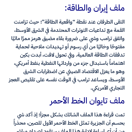
ملف إيران والطاقة:
التقى الطرفان عند نقطة “واقعية الطاقة”؛ حيث تزامنت
القمة مع تداعيات التوترات المحتدمة في الشرق الأوسط،
واتفق ترامب وشي على ضرورة بقاء مضيق هرمز ممرًا مائيًا
مفتوحًا وخاليًا من أي رسوم أو تهديدات ملاحية لحماية
تدفقات الطاقة العالمية. وفي تحول لافت، أبدت بكين
اهتماماً باستبدال جزء من وارداتها النفطية بنفط أمريكي،
وهو ما يعزل الاقتصاد الصيني عن اضطرابات الشرق
الأوسط، ويساعد ترامب في الوقت نفسه على تقليص العجز
التجاري الأمريكي.
ملف تايوان الخط الأحمر
تمت قراءة هذا الملف الشائك بشكل مجزأ؛ إذ أكد شي
بحسم أن الجزيرة تمثل الخط الأحمر الأول للصين، محذراً
من أن أي إساءة لإدارة هذا الملف ستقود لصدام مباشر.