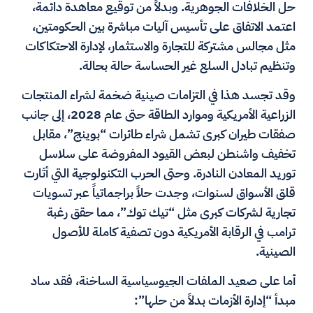
حل الخلافات الجوهرية. وبدلاً من توقيع معاهدة دائمة،
اعتمد الاتفاق على تأسيس آليات مباشرة بين الحكومتين،
مثل مجالس مشتركة للتجارة والاستثمار، لإدارة الاحتكاكات
وتنظيم تبادل السلع غير الحساسة حالة بحالة.
وقد تجسد هذا في التزامات صينية ضخمة لشراء المنتجات
الزراعية الأمريكية وموارد الطاقة حتى عام 2028، إلى جانب
صفقات طيران كبرى تشمل شراء طائرات “بوينج”، مقابل
تخفيف واشنطن لبعض القيود المفروضة على سلاسل
توريد المعادن النادرة. وحتى الحرب التكنولوجية التي أثارت
قلق الأسواق لسنوات، وجدت حلاً براجماتياً عبر تسويات
تجارية لشركات كبرى مثل “تيك توك”، مما حقق رغبة
ترامب في الرقابة الأمريكية دون تصفية كاملة للأصول
الصينية.
أما على صعيد الملفات الجيوسياسية الساخنة، فقد ساد
مبدأ “إدارة الأزمات بدلاً من حلها”: