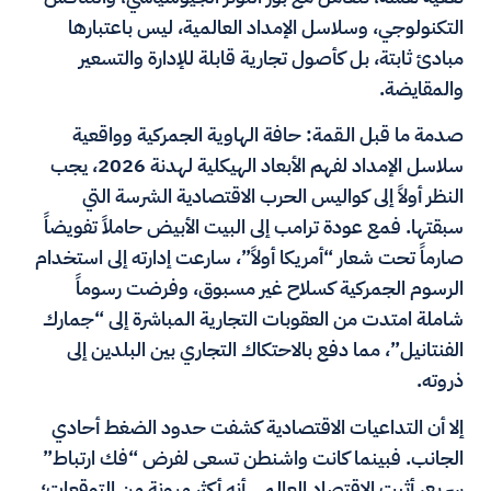
التكنولوجي، وسلاسل الإمداد العالمية، ليس باعتبارها
مبادئ ثابتة، بل كأصول تجارية قابلة للإدارة والتسعير
والمقايضة.
صدمة ما قبل الـقمة: حافة الهاوية الجمركية وواقعية
سلاسل الإمداد لفهم الأبعاد الهيكلية لهدنة 2026، يجب
النظر أولاً إلى كواليس الحرب الاقتصادية الشرسة التي
سبقتها. فمع عودة ترامب إلى البيت الأبيض حاملاً تفويضاً
صارماً تحت شعار “أمريكا أولاً”، سارعت إدارته إلى استخدام
الرسوم الجمركية كسلاح غير مسبوق، وفرضت رسوماً
شاملة امتدت من العقوبات التجارية المباشرة إلى “جمارك
الفنتانيل”، مما دفع بالاحتكاك التجاري بين البلدين إلى
ذروته.
إلا أن التداعيات الاقتصادية كشفت حدود الضغط أحادي
الجانب. فبينما كانت واشنطن تسعى لفرض “فك ارتباط”
سريع، أثبت الاقتصاد العالمي أنه أكثر مرونة من التوقعات؛