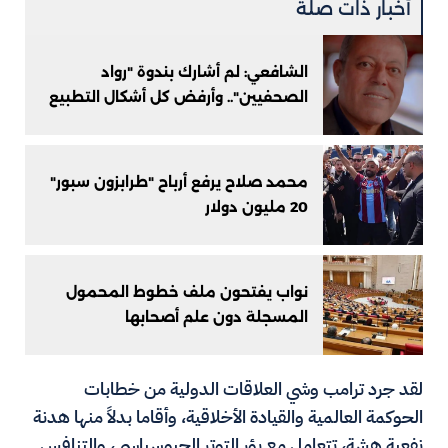
أخبار ذات صلة
الشافعي: لم أشارك بندوة "رواد
الصحفيين".. وأرفض كل أشكال التطبيع
محمد صلاح يرفع أرباح "طرابزون سبور"
20 مليون دولار
نواب يفتحون ملف خطوط المحمول
المسجلة دون علم أصحابها
لقد جرد ترامب وشي العلاقات الدولية من خطابات
الحوكمة العالمية والقيادة الأخلاقية، وأقاما بدلاً منها هدنة
نفعية هشة، تتعامل مع بؤر التوتر الجيوسياسي، والتنافس