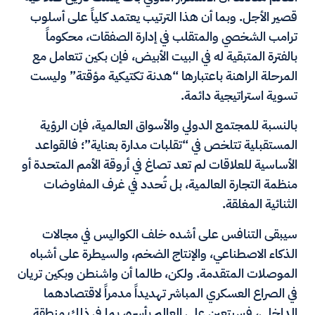
قصير الأجل. وبما أن هذا الترتيب يعتمد كلياً على أسلوب
ترامب الشخصي والمتقلب في إدارة الصفقات، محكوماً
بالفترة المتبقية له في البيت الأبيض، فإن بكين تتعامل مع
المرحلة الراهنة باعتبارها “هدنة تكتيكية مؤقتة” وليست
تسوية استراتيجية دائمة.
بالنسبة للمجتمع الدولي والأسواق العالمية، فإن الرؤية
المستقبلية تتلخص في “تقلبات مدارة بعناية”؛ فالقواعد
الأساسية للعلاقات لم تعد تصاغ في أروقة الأمم المتحدة أو
منظمة التجارة العالمية، بل تُحدد في غرف المفاوضات
الثنائية المغلقة.
سيبقى التنافس على أشده خلف الكواليس في مجالات
الذكاء الاصطناعي، والإنتاج الضخم، والسيطرة على أشباه
الموصلات المتقدمة. ولكن، طالما أن واشنطن وبكين تريان
في الصراع العسكري المباشر تهديداً مدمراً لاقتصادهما
الداخلي، فسيتعين على العالم بأسره، بما في ذلك منطقة