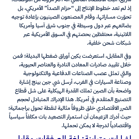
إذ لم تعد خطوط الإنتاج إلى “حزام الصدأ” الأمريكي، بل
تحوّرت مساراتها، وقام المصنعون الصينيون بإعادة توجيه
بضائعهم عبر دول وسيطة في جنوب شرق آسيا وأمريكا
اللاتينية، محتفظين بحصتهم في السوق الأمريكية عبر
شبكات شحن خلفية.
وفي المقابل، استعرضت بكين أوراق ضغطها البديلة؛ فمن
خلال تقييد صادرات المعادن النادرة والعناصر الحيوية،
والتي تمثل عصب الصناعات الدفاعية والتكنولوجية
وصناعة السيارات في الغرب، أرسل شي جين بينج إشارة
واضحة بأن الصين تملك القدرة الهيكلية على شل قطاع
التصنيع المتقدم في أمريكا. هذا الإدراك المتبادل لحجم
الضرر الاقتصادي خلق ظروفاً مثالية لنقطة تحول براجماتية؛
حيث أدرك الزعيمان أن استمرار التصعيد بات مكلفاً سياسياً
واقتصادياً لدرجة لا يمكن تحملها.