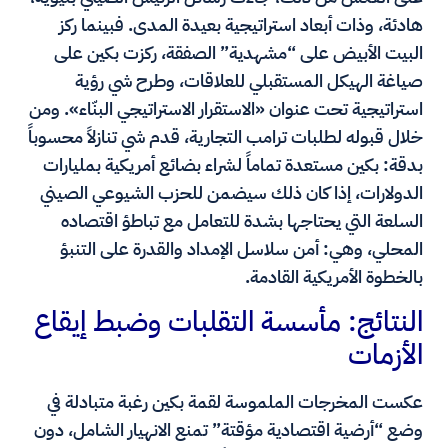
هادئة، وذات أبعاد استراتيجية بعيدة المدى. فبينما ركز
البيت الأبيض على “مشهدية” الصفقة، ركزت بكين على
صياغة الهيكل المستقبلي للعلاقات، وطرح شي رؤية
استراتيجية تحت عنوان «الاستقرار الاستراتيجي البنّاء». ومن
خلال قبوله لطلبات ترامب التجارية، قدم شي تنازلاً محسوباً
بدقة: بكين مستعدة تماماً لشراء بضائع أمريكية بمليارات
الدولارات، إذا كان ذلك سيضمن للحزب الشيوعي الصيني
السلعة التي يحتاجها بشدة للتعامل مع تباطؤ اقتصاده
المحلي، وهي: أمن سلاسل الإمداد والقدرة على التنبؤ
بالخطوة الأمريكية القادمة.
النتائج: مأسسة التقلبات وضبط إيقاع
الأزمات
عكست المخرجات الملموسة لقمة بكين رغبة متبادلة في
وضع “أرضية اقتصادية مؤقتة” تمنع الانهيار الشامل، دون