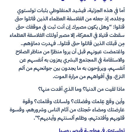
أما في هذه الجزئية، فيشيد المنفلوطي بثبات تولستوي
وجَلده، إذ جعله من الفلاسفة العظماء الذين قاتلوا حتى
قتلوا: “وهل يكون مصيرك إن أنت ثبت في موقفك حتى
سقطت قتيلا في المعركة، إلا مصير أولئك الفلاسفة العظماء
مِن قبلك الذين قاتلوا حتى قتلوا.. فهدرت دماؤهم..
واغتمضت عيونهم قبل أن يروا منظرًا من مناظر الصلاح
والاستقامة في المجتمع البشري يعزون به أنفسهم عن
أنفسهم، ويروّحون به ما يجدون بين جوانحهم من ألم
النزع، وفي أفواههم من مرارة الموت.
ماذا لقيت من الدنيا؟ وما الذي أفدت منها؟
وأين وقع عِلمك وفضلك؟ ولسانك وقلمك؟ وقوة
عارضتك ومضاء حُجتك من آثام الناس وشرورهم، وقسوة
قلوبهم وأفئدتهم، وظلم ألسنتهم وأيديهم؟”.
تولستوي في مواجهة قيصر روسيا