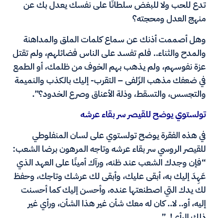
تدع للحب ولا للبغض سلطانًا على نفسك يعدل بك عن
منهج العدل ومحجته؟
وهل أصممت أذنك عن سماع كلمات الملق والمداهنة
والمدح والثناء.. فلم تفسد على الناس فضائلهم، ولم تقتل
عزة نفوسهم، ولم يذهب بهم الخوف من ظلمك، أو الطمع
في ضعفك مذهب الزّلفى – التقرب- إليك بالكذب والنميمة
والتجسس، والتسقط، وذلة الأعناق وصرع الخدود؟”.
تولستوي يوضح للقيصر سر بقاء عرشه
في هذه الفقرة يوضح تولستوي على لسان المنفلوطي
للقيصر الروسي سر بقاء عرشه وتاجه المرهون برضا الشعب:
“فإن وجدك الشعب عند ظنه، ورآك أمينًا على العهد الذي
عَهِدَ إليك به، أبقى عليك، وأبقى لك عرشك وتاجك، وحفظ
لك يدك التي اصطنعتها عنده، وأحسن إليك كما أحسنت
إليه، أو.. لا.. كان له معك شأن غير هذا الشأن، ورأي غير
ذلك الرأي!..”.