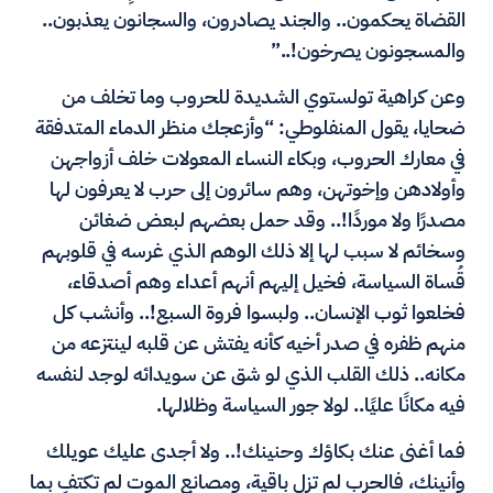
القضاة يحكمون.. والجند يصادرون، والسجانون يعذبون..
والمسجونون يصرخون!..”
وعن كراهية تولستوي الشديدة للحروب وما تخلف من
ضحايا، يقول المنفلوطي: “وأزعجك منظر الدماء المتدفقة
في معارك الحروب، وبكاء النساء المعولات خلف أزواجهن
وأولادهن وإخوتهن، وهم سائرون إلى حرب لا يعرفون لها
مصدرًا ولا موردًا!.. وقد حمل بعضهم لبعض ضغائن
وسخائم لا سبب لها إلا ذلك الوهم الذي غرسه في قلوبهم
قُساة السياسة، فخيل إليهم أنهم أعداء وهم أصدقاء،
فخلعوا ثوب الإنسان.. ولبسوا فروة السبع!.. وأنشب كل
منهم ظفره في صدر أخيه كأنه يفتش عن قلبه لينتزعه من
مكانه.. ذلك القلب الذي لو شق عن سويدائه لوجد لنفسه
فيه مكانًا عليًا.. لولا جور السياسة وظلالها.
فما أغنى عنك بكاؤك وحنينك!.. ولا أجدى عليك عويلك
وأنينك، فالحرب لم تزل باقية، ومصانع الموت لم تكتفِ بما