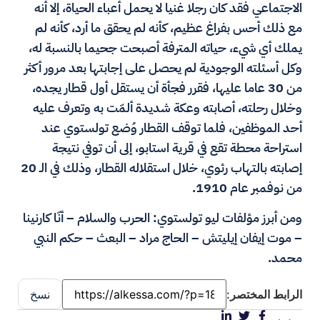
الاجتماعي فقد كان رجلا غنيا لا يحمل أعباء الحياة، إلا أنه
مع ذلك أحس بفراغ عظيم، كأنه لم يحقق ما أرد، كأنه لم
يملك أي شيء، حياته المترفة أصبحت جحيما بالنسبة له،
وكل أسئلته الوجودية لم يحصل على إجابتها بعد مرور أكثر
من 30 عاما عليها، فقرر فجأة أن يستقل أول قطار يجده،
وخلال رحلته، أصابته وعكة شديدة ألمّت به وتعرف عليه
أحد الموظفين، فلما توقف القطار وُضع تولستوي عند
استراحة محطة تقع في قرية استابو، إلى أن توفي نتيجة
إصابته بالتهاب رئوي، خلال استقلاله القطار، وذلك في الـ 20
من نوفمبر عام 1910.
ومن أبرز مؤلفات ليو تولستوي: الحرب والسلام – أنّا كارنينا
– موت إيفان إيليتش – الحاج مراد – البعث – حكم النبي
محمد.
الرابط المختصر:
نسخ