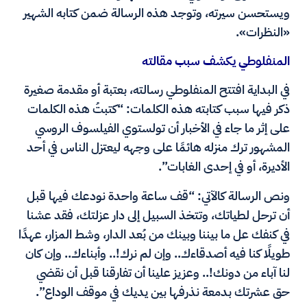
ويستحسن سيرته، وتوجد هذه الرسالة ضمن كتابه الشهير
«النظرات».
المنفلوطي يكشف سبب مقالته
في البداية افتتح المنفلوطي رسالته، بعتبة أو مقدمة صغيرة
ذكر فيها سبب كتابته هذه الكلمات: “كتبتُ هذه الكلمات
على إثر ما جاء في الأخبار أن تولستوي الفيلسوف الروسي
المشهور ترك منزله هائمًا على وجهه ليعتزل الناس في أحد
الأديرة، أو في إحدى الغابات”.
ونص الرسالة كالآتي: “قف ساعة واحدة نودعك فيها قبل
أن ترحل لطياتك، وتتخذ السبيل إلى دار عزلتك، فقد عشنا
في كنفك عل ما بيننا وبينك من بُعد الدار، وشط المزار، عهدًا
طويلًا كنا فيه أصدقاءك.. وإن لم نرك!.. وأبناءك.. وإن كان
لنا آباء من دونك!.. وعزيز علينا أن تفارقنا قبل أن نقضي
حق عشرتك بدمعة نذرفها بين يديك في موقف الوداع”.