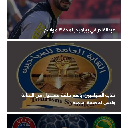
عبدالقادر في بيراميدز لمدة ٣ مواسم
نقابة السياحيين: باسم حلقة مفصول من النقابة
وليس له صفة رسمية