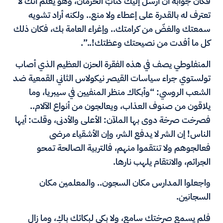
فكان جوابه أن أرسل إليك كتابَ الحرمان، وهو يعلم أنك لا
تعترف له بالقدرة على إعطاء ولا منع.. ولكنه أراد تشويه
سمعتك والغضّ من كرامتك.. وإغراء العامة بك، فكان ذلك
كل ما أفدت من نصيحتك وعظتك!..”.
المنفلوطي يصف في هذه الفقرة الحزن العظيم الذي أصاب
تولستوي جراء سياسات القيصر نيكولاس الثاني القمعية ضد
الشعب الروسي: “وأبكاك منظر المنفيين في سيبريا، وما
يلاقون من صنوف العذاب، ويعالجون من أنواع الآلام..
فصرخت صرخة دوى بها الملآن: الأعلى والأدنى، وقلت: أيها
الناس! إن الشر لا يدفع الشر، وإن الأشقياء مرضى
فعالجوهم ولا تنتقموا منهم، فالتربية الصالحة تمحو
الجرائم، والانتقام يلهب نارها.
واجعلوا المدارس مكان السجون.. والمعلمين مكان
السجانين.
فلم يسمع صرختك سامع، ولا بكى لبكائك باكٍ، وما زال