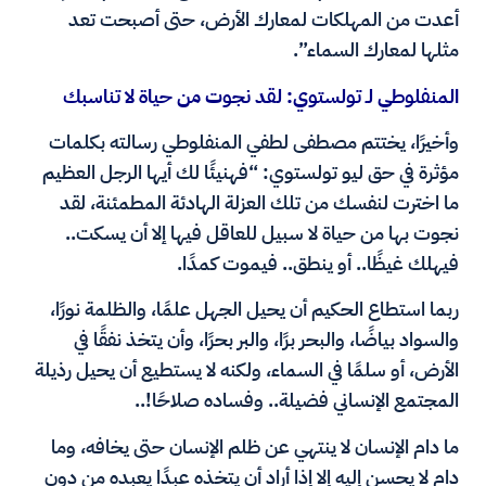
أعدت من المهلكات لمعارك الأرض، حتى أصبحت تعد
مثلها لمعارك السماء”.
المنفلوطي لـ تولستوي: لقد نجوت من حياة لا تناسبك
وأخيرًا، يختتم مصطفى لطفي المنفلوطي رسالته بكلمات
مؤثرة في حق ليو تولستوي: “فهنيئًا لك أيها الرجل العظيم
ما اخترت لنفسك من تلك العزلة الهادئة المطمئنة، لقد
نجوت بها من حياة لا سبيل للعاقل فيها إلا أن يسكت..
فيهلك غيظًا.. أو ينطق.. فيموت كمدًا.
ربما استطاع الحكيم أن يحيل الجهل علمًا، والظلمة نورًا،
والسواد بياضًا، والبحر برًا، والبر بحرًا، وأن يتخذ نفقًا في
الأرض، أو سلمًا في السماء، ولكنه لا يستطيع أن يحيل رذيلة
المجتمع الإنساني فضيلة.. وفساده صلاحًا!..
ما دام الإنسان لا ينتهي عن ظلم الإنسان حتى يخافه، وما
دام لا يحسن إليه إلا إذا أراد أن يتخذه عبدًا يعبده من دون