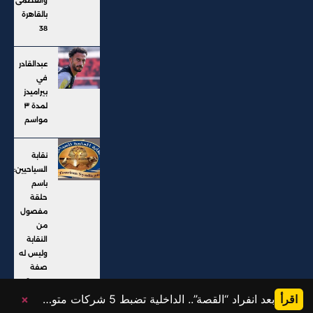
والعظمى
بالقاهرة
38
عبدالقادر
في
بيراميدز
لمدة ٣
مواسم
نقابة
السياحيين:
باسم
حلقة
مفصول
من
النقابة
وليس له
صفة
رسمية
اقرأ
بعد انفراد “القصة”.. الداخلية تضبط 5 شركات متورطة في النصب على المواطنين وإيهامهم بفرص عمل خارج البلاد
×
@ جميع الحقوق محفوظة، موقع القصة 2025، تم التطوير بواسطة: Karim Saad