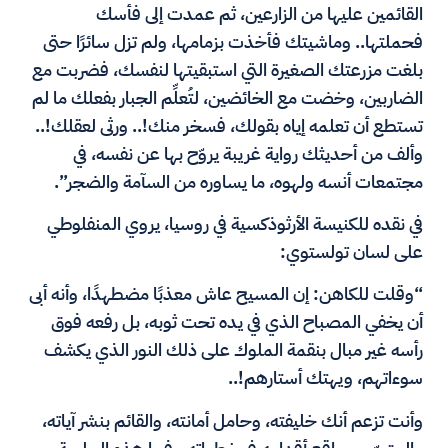
القائمين عليها من الزارعين، ثم عمدت إلى فأسك
فحملتها.. وماشيتك فأخذت بزمامها، ولم تزل سائرًا حتى
بلغت مزرعتك الصغيرة التي استبقيتها لنفسك، فضربت مع
الضاربين، وخضت مع الخائضين، لتُعلِّم الجبار بفعلك ما لم
تستطع أن تعلمه إياه بقولك، فسخر منك!.. ورثى لعقلك!..
وألف من أحديثك رواية غريبة يروّح بها عن نفسه، في
مجتمعات أنسه ولهوه، ما يساوره من السآمة والضجر”.
في نقده للكنيسة الأرثوذكسية في روسيا، يروي المنفلوطي
على لسان تولستوي:
“وقلت للكاهن: إن المسيح عاش معذبًا مضطهدًا، وأنه أبى
أن يخفي المصباح الذي في يده تحت ثوبه، بل رفعه فوق
رأسه غير مبال بنقمة الملوك على ذلك النور الذي يكشف
سوءاتهم، ويهتك أستارهم!..
وأنت تزعم أنك خليفته، وحامل أمانته، والقائم بنشر آياته،