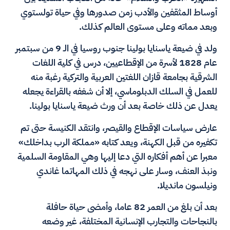
أوساط المثقفين والأدب زمن صدورها وفي حياة تولستوي
وبعد مماته وعلى مستوى العالم كذلك.
ولد في ضيعة ياسنايا بولينا جنوب روسيا في الـ 9 من سبتمبر
عام 1828 لأسرة من الإقطاعيين، درس في كلية اللغات
الشرقية بجامعة قازان اللغتين العربية والتركية رغبة منه
للعمل في السلك الدبلوماسي، إلا أن شغفه بالقراءة يجعله
يعدل عن ذلك خاصة بعد أن ورث ضيعة ياسنايا بولينا.
عارض سياسات الإقطاع والقيصر، وانتقد الكنيسة حتى تم
تكفيره من قبل الكهنة، ويعد كتابه «مملكة الرب بداخلك»
معبرا عن أهم أفكاره التي دعا إليها وهي المقاومة السلمية
ونبذ العنف، وسار على نهجه في ذلك المهاتما غاندي
ونيلسون مانديلا.
بعد أن بلغ من العمر 82 عاما، وأمضى حياة حافلة
بالنجاحات والتجارب الإنسانية المختلفة، غير وضعه