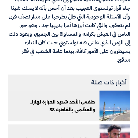
جاء قرار تولستوي العجيب بعد أن أحس بأنه لا يملك شيئا
وأن الأسئلة الوجودية التي ظلّ يطرحها على مدار نصف قرن
لم تتحقق، والتي كانت أبرزها أمرا بديهيا جدا، وهو حق
الناس في العيش بكرامة والمساواة بين الجميع، ويعود ذلك
إلى الزمن الذي عاش فيه تولستوي حيث كان النبلاء
يسيطرون على الأمور كافة، بينما عامة الشعب في فقر
مدقع.
أخبار ذات صلة
طقس الأحد شديد الحرارة نهارا..
والعظمى بالقاهرة 38