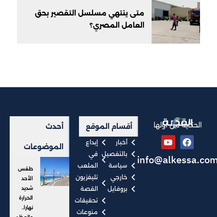
متى ينتهي مسلسل التقصير بحق
العامل المصري؟
الحكاية من أولها
أقسام الموقع
أحدث
أخبار
إبداع
الموضوعات
بالتفصيل
في
info@alkessa.co
سياسة
الملعب
طقس
خارجي
تليفزيون
الأحد
بروفايل
القصة
شديد
الحرارة
تحقيقات
نهارا..
منوعات