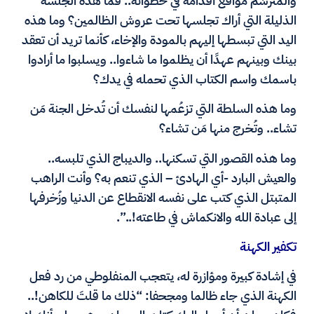
والمترسّم مواقع أقدامه في خطواته.. فما هذه الجلسة
الذليلة التي أراك تجلسها تحت عروش الظالمين؟ وما هذه
اليد التي تبسطها إليهم بالمودة والإخاء، كأنما تريد أن تعقد
بينك وبينهم عهدًا أن يظلموا ما شاءوا.. ويسلبوا ما أرادوا
باسمك واسم الكتاب الذي تحمله في يدك؟
وما هذه السلطة التي تزعُمها لنفسك أن تُدخل الجنة مَن
تشاء.. وتُخرج منها مَن تشاء؟
وما هذه القصور التي تسكنها.. والديباج الذي تلبسه..
والعيش البارد -أي الهادئ – الذي تنعم به؟ وأنت الراهب
المتبتل الذي كتب على نفسه الانقطاع عن الدنيا وزُخرفها
إلى عبادة الله والانكماش في طاعته!..”.
تكفير الكهنة
في إشادة كبيرة ومؤازرة له، يتعجب المنفلوطي من رد فعل
الكهنة الذي جاء ظالما ومجحفا: “ذلك ما قلتَ للكاهن!..