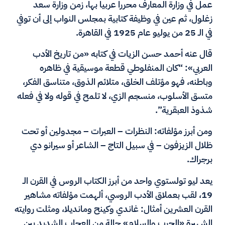
عمل في وزارة المعارف محررا عربيا بها، زمن وزارة سعد
زغلول، ثم عين في وظيفة كتابية بمجلس النواب إلى أن توفي
في الـ 25 من يوليو عام 1925 في القاهرة.
قال عنه أحمد حسن الزيات في كتابه «من تاريخ الأدب
العربي»: “كان المنفلوطي قطعة موسيقية في ظاهره
وباطنه، فهو مؤتلف الخلق، متلائم الذوق، متناسق الفكر،
متسق الأسلوب، منسجم الزي، لا تلمح في قوله ولا في فعله
شذوذ العبقرية”.
ومن أبرز مؤلفاته: النظرات – العبرات – مجدولين أو تحت
ظلال الزيزفون – في سبيل التاج – الشاعر أو سيرانو دي
برجراك.
يعد ليو تولستوي واحد من أبرز الكتاب الروس في القرن الـ
19، لقب بعملاق الأدب الروسي، ألهمت مؤلفاته مشاهير
القرن العشرين أمثال: غاندي وكينح ومانديلا، ومثلت روايته
الشهيرة «الحرب والسلام» حالة من العجاب الشديد بين