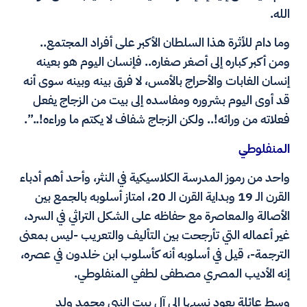
الله.
وما دام للأثرة هذا السلطان الأكبر على أفراد المجتمع..
ومن أكبر كباره إلى أصغر صغاره.. فإنسان اليوم هو بعينه
إنسان الغابات والأحراج بالأمس، لا فرق بينه وبينه سوى أنه
قد أوى اليوم بشروره ومفاسده إلى بيت من الزجاج يفعل
فعلاته من ورائه!.. ولكن الزجاج شفاف لا يكتم ما وراءه!..”.
المنفلوطي
واحد من رموز المدرسة الكلاسيكية في النثر، وأحد أهم أدباء
القرن الـ 19 وبداية القرن الـ 20، امتاز أسلوبه بالجمع بين
الأصالة والمعاصرة مع حفاظه على الشكل التراثي في السرد،
غير أعماله التي تأرجحت بين التأليف والتعريب -ليس بمعنى
الترجمة-، قيل في أسلوبه أنه كأسلوب ابن خلدون في عصره،
إنه الأديب المصري مصطفى لطفي المنفلوطي.
وسط عائلة يعود نسبها إلى آل بيت النبي محمد ولد