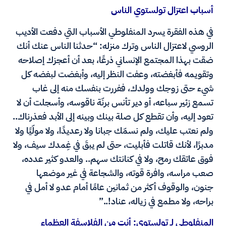
أسباب اعتزال تولستوي الناس
في هذه الفقرة يسرد المنفلوطي الأسباب التي دفعت الأديب
الروسي لاعتزال الناس وترك منزله: “حدثنا الناس عنك أنك
ضقت بهذا المجتمع الإنساني ذرعًا، بعد أن أعجزك إصلاحه
وتقويمه فأبغضته، وعفت النظر إليه، وأبغضت لبغضه كل
شيء حتى زوجك وولدك، ففررت بنفسك منه إلى غاب
تسمع زئير سباعه، أو دير تأنس برنّة ناقوسه، وأسجلت أن لا
تعود إليه، وأن تقطع كل صلة بينك وبينه إلى الأبد فعذرناك..
ولم نعتب عليك، ولم نسمّك جبانا ولا رعديدًا، ولا مولّيًا ولا
مدبرًا، لأنك قاتلت فأبليت، حتى لم يبقَ في غِمدك سيف، ولا
فوق عاتقك رمح، ولا في كنانتك سهم.. والعدو كثير عدده،
صعب مراسه، وافرة قوته، والشجاعة في غير موضعها
جنون، والوقوف أكثر من ثمانين عامًا أمام عدو لا أمل في
براحه، ولا مطمع في زياله، عناد!..”
المنفلوطي لـ تولستوي: أنت من الفلاسفة العظماء