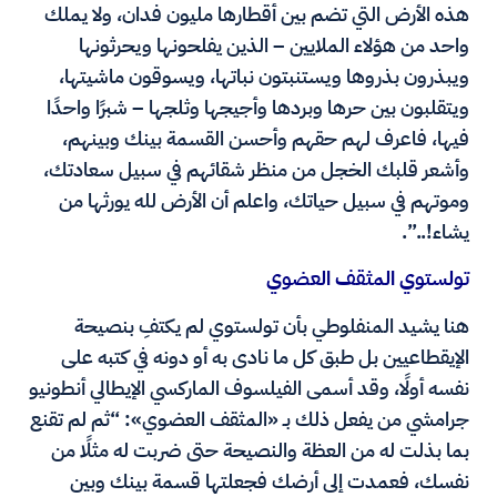
هذه الأرض التي تضم بين أقطارها مليون فدان، ولا يملك
واحد من هؤلاء الملايين – الذين يفلحونها ويحرثونها
ويبذرون بذروها ويستنبتون نباتها، ويسوقون ماشيتها،
ويتقلبون بين حرها وبردها وأجيجها وثلجها – شبرًا واحدًا
فيها، فاعرف لهم حقهم وأحسن القسمة بينك وبينهم،
وأشعر قلبك الخجل من منظر شقائهم في سبيل سعادتك،
وموتهم في سبيل حياتك، واعلم أن الأرض لله يورثها من
يشاء!..”.
تولستوي المثقف العضوي
هنا يشيد المنفلوطي بأن تولستوي لم يكتفِ بنصيحة
الإيقطاعيين بل طبق كل ما نادى به أو دونه في كتبه على
نفسه أولًا، وقد أسمى الفيلسوف الماركسي الإيطالي أنطونيو
جرامشي من يفعل ذلك بـ «المثقف العضوي»: “ثم لم تقنع
بما بذلت له من العظة والنصيحة حتى ضربت له مثلًا من
نفسك، فعمدت إلى أرضك فجعلتها قسمة بينك وبين