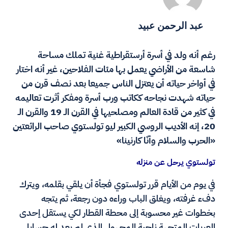
عبد الرحمن عبيد
رغم أنه ولد في أسرة أرستقراطية غنية تملك مساحة
شاسعة من الأراضي يعمل بها مئات الفلاحين، غير أنه اختار
في أواخر حياته أن يعتزل الناس جميعا بعد نصف قرن من
حياته شهدت نجاحه ككاتب ورب أسرة ومفكر أثرت تعاليمه
في كثير من قادة العالم ومصلحيها في القرن الـ 19 والقرن الـ
20، إنه الأديب الروسي الكبير ليو تولستوي صاحب الرائعتين
«الحرب والسلام وأنّا كارنينا»
تولستوي يرحل عن منزله
في يوم من الأيام قرر تولستوي فجأة أن يلقي بقلمه، ويترك
دفء غرفته، ويغلق الباب وراءه دون رجعة، ثم يتجه
بخطوات غير محسوبة إلى محطة القطار لكي يستقل إحدى
العربات المتجهة ناحية المجهول الذي لم يعد له حسابا.