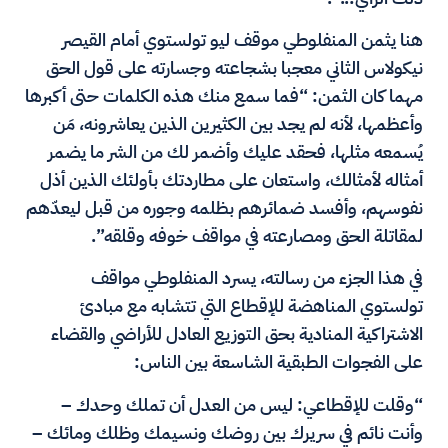
هنا يثمن المنفلوطي موقف ليو تولستوي أمام القيصر
نيكولاس الثاني معجبا بشجاعته وجسارته على قول الحق
مهما كان الثمن: “فما سمع منك هذه الكلمات حتى أكبرها
وأعظمها، لأنه لم يجد بين الكثيرين الذين يعاشرونه، مَن
يُسمعه مثلها، فحقد عليك وأضمر لك من الشر ما يضمر
أمثاله لأمثالك، واستعان على مطاردتك بأولئك الذين أذل
نفوسهم، وأفسد ضمائرهم بظلمه وجوره من قبل ليعدّهم
لمقاتلة الحق ومصارعته في مواقف خوفه وقلقه”.
في هذا الجزء من رسالته، يسرد المنفلوطي مواقف
تولستوي المناهضة للإقطاع التي تتشابه مع مبادئ
الاشتراكية المنادية بحق التوزيع العادل للأراضي والقضاء
على الفجوات الطبقية الشاسعة بين الناس:
“وقلت للإقطاعي: ليس من العدل أن تملك وحدك –
وأنت نائم في سريرك بين روضك ونسيمك وظلك ومائك –