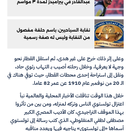
عبدالقادر في بيراميدز لمدة ٣ مواسم
نقابة السياحيين: باسم حلقة مفصول
من النقابة وليس له صفة رسمية
وعلى إثر ذلك خرج على غير هدى، ثم استقل القطار نحو
وجهة لا يعرفها، وخلال رحلته أصيب بـ التهاب رئوي حاد،
ونقل إلى استراحة إحدى محطات القطار، حيث توفي هناك في
الـ 20 من نوفمبر عام 1910 عن عمر 82 عاما.
خلال هذا الوقت تناقلت الأخبار المحلية والعالمية نبأ
اعتزال تولستوي الناس وتركه لمنزله، ومن بين من تأثروا
بهذا الموقف التراجيدي، كان الأديب المصري الكبير
مصطفى لطفي المنفلوطي، الذي كتب رسالة إلى تولستوي
أسماها «إلى تولستوي» يناجيه فيها ويعدد مناقبه