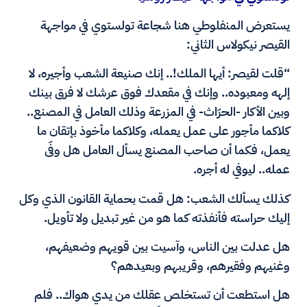
يستعرض المنفلوطي هنا شجاعة تولستوي في مواجهة
القيصر نيكولاس الثاني:
“قلت لقيصر: أيها الملك!.. إنك صنيعة الشعب وأجيره، لا
إلهه ومعبوده.. وإنك في مقعدك فوق عرشك لا فرق بينك
وبين الأكار -الحرّاث- في المزرعة وذلك العامل في المصنع..
كلاكما مأجور على عمل يعمله، وكلاكما مأخوذ بإتقان ما
يعمل، فكما أن صاحب المصنع يسأل العامل هل وفّى
عمله.. ليوفي له أجره.
كذلك يسألك الشعب: هل قمت بحماية القانون الذي وكل
إليك حراسته فأنفذته كما هو من غير تبديل ولا تأويل.
هل عدلت بين الناس، وآسيت بين قويهم وضعيفهم،
وغنيهم وفقيرهم، وقريبهم وبعيدهم؟
هل استطعت أن تستخلص عقلك من يدي هواك.. فلم