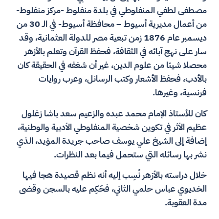
مصطفى لطفي المنفلوطي في بلدة منفلوط -مركز منفلوط-
من أعمال مديرية أسيوط – محافظة أسيوط- في الـ 30 من
ديسمبر عام 1876 زمن تبعية مصر للدولة العثمانية، وقد
سار على نهج آبائه في الثقافة، فحفظ القرآن وتعلم بالأزهر
محصلا شيئا من علوم الدين، غير أن شغفه في الحقيقة كان
بالأدب، فحفظ الأشعار وكتب الرسائل، وعرب روايات
فرنسية، وغيرها.
كان للأستاذ الإمام محمد عبده والزعيم سعد باشا زغلول
عظيم الأثر في تكوين شخصية المنفلوطي الأدبية والوطنية،
إضافة إلى الشيخ علي يوسف صاحب جريدة المؤيد، الذي
نشر بها رسائله التي ستحمل فيما بعد النظرات.
خلال دراسته بالأزهر نُسِب إليه أنه نظم قصيدة هجا فيها
الخديوي عباس حلمي الثاني، فحُكِم عليه بالسجن وقضى
مدة العقوبة.