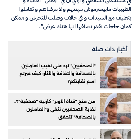
في مستشفى الشاطبي و ازاي ان في “بعض” الأطباء و
الطبيبات مابيحترموش مهنتهم و لا مرضاهم و تعاملوا
بتعنيف مع السيدات و في حالات وصلت للتحرش و ممكن
كمان حاجات نقدر نصنّفها انها هتك عرض”.
أخبار ذات صلة
"الصحفيين" ترد على نقيب العاملين
بالصحافة والثقافة والآثار: كيف غيرتم
اسم نقابتكم؟
من منح "فتاة الأوبر" كارنيه "صحفية"؟..
نقابة الصحفيين تنفي و"العاملين
بالصحافة" تتحقق