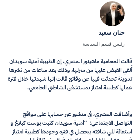
حنان سعيد
رئيس قسم السياسة
قالت المحامية ماهينور المصري، إن الطبيبة أمنية سويدان
أُلقي القبض عليها من منزلها، وذلك بعد ساعات من نشرها
تدوينة تحدثت فيها عن وقائع قالت إنها شهدتها خلال فترة
عملها كطبيبة امتياز بمستشفى الشاطبي الجامعي.
وأضافت المصري، في منشور عبر حسابها على مواقع
التواصل الاجتماعي: “أمنية سويدان كتبت بوست كبلاغ و
استغاثة للي شافته بيحصل في فترة وجودها كطبيبة امتياز