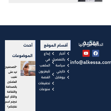
الحكاية من أولها
أقسام الموقع
أحدث
أخبار
إبداع
الموضوعات
بالتفصيل
في
info@alkessa.co
سياسة
الملعب
"الصحفيين"
خارجي
تليفزيون
ترد على
بروفايل
القصة
نقيب
العاملين
تحقيقات
بالصحافة
منوعات
والثقافة
والآثار: كيف
غيرتم اسم
نقابتكم؟