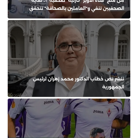
من منح "فتاة الأوبر" كارنيه "صحفية"؟.. نقابة
الصحفيين تنفي و"العاملين بالصحافة" تتحقق
ننشر نص خطاب الدكتور محمد زهران لرئيس
الجمهورية