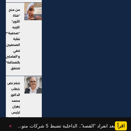
من منح
"فتاة
الأوبر"
كارنيه
"صحفية"؟..
نقابة
الصحفيين
تنفي
و"العاملين
بالصحافة"
تتحقق
ننشر نص
خطاب
الدكتور
محمد
زهران
لرئيس
الجمهورية
اقرأ
بعد انفراد “القصة”.. الداخلية تضبط 5 شركات متورطة في النصب على المواطنين وإيهامهم بفرص عمل خارج البلاد
×
@ جميع الحقوق محفوظة، موقع القصة 2025، تم التطوير بواسطة: Karim Saad