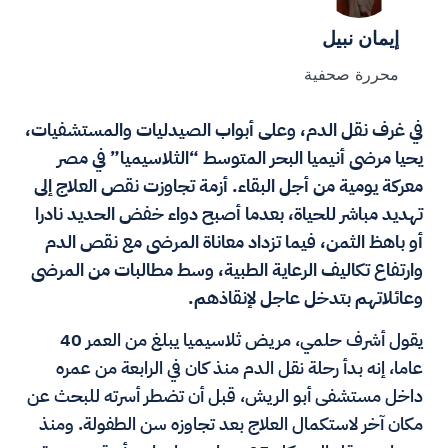
إيمان نبيل
محررة صحفية
في غرف نقل الدم، وعلى أبواب الصيدليات والمستشفيات،
يحيا مرضى أنيميا البحر المتوسط “الثلاسيميا” في مصر
معركة يومية من أجل البقاء. أزمة تجاوزت نقص العلاج إلى
تهديد مباشر للحياة، بعدما أصبح دواء خفض الحديد نادرا
أو باهظ الثمن، فيما تزداد معاناة المرضى مع نقص الدم
وارتفاع تكاليف الرعاية الطبية، وسط مطالبات من المرضى
وعائلاتهم بتدخل عاجل لإنقاذهم.
يقول أشرف حلمي، مريض ثلاسيميا يبلغ من العمر 40
عاما، إنه بدأ رحلة نقل الدم منذ كان في الرابعة من عمره
داخل مستشفى أبو الريش، قبل أن تضطر أسرته للبحث عن
مكان آخر لاستكمال العلاج بعد تجاوزه سن الطفولة. ومنذ