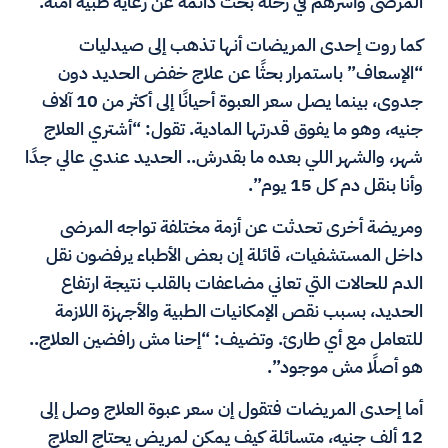
المرضى وأسرهم في رحلة بحث دائمة عن رعاية طبية آمنة.
كما روت إحدى المريضات أنها تذهب إلى صيدليات
“الإسعاف” باستمرار بحثًا عن علاج خفض الحديد دون
جدوى، بينما يصل سعر العبوة أحيانًا إلى أكثر من 10 آلاف
جنيه، وهو ما يفوق قدرتها المادية. تقول: “أشتري العلاج
شهر، والشهر اللي بعده ما بقدرش.. الحديد عندي عالي جدًا
وأنا بنقل دم كل 15 يوم”.
ومريضة أخرى تحدثت عن أزمة مختلفة تواجه المرضى
داخل المستشفيات، قائلة إن بعض الأطباء يرفضون نقل
الدم للحالات التي تعاني مضاعفات بالقلب نتيجة ارتفاع
الحديد، بسبب نقص الإمكانيات الطبية والأجهزة اللازمة
للتعامل مع أي طارئ. وتضيف: “إحنا مش رافضين العلاج..
هو أصلًا مش موجود”.
أما إحدى المريضات فتقول إن سعر عبوة العلاج وصل إلى
12 ألف جنيه، متسائلة كيف يمكن لمريض يحتاج العلاج