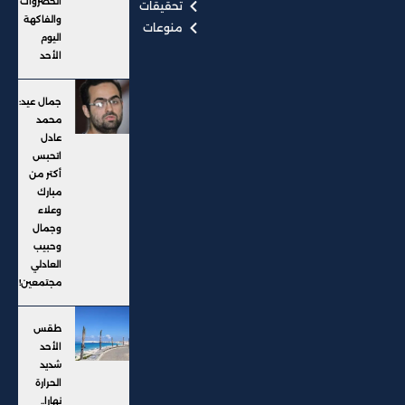
الخضروات
تحقيقات
والفاكهة
منوعات
اليوم
الأحد
جمال عيد:
محمد
عادل
اتحبس
أكتر من
مبارك
وعلاء
وجمال
وحبيب
العادلي
مجتمعين!
طقس
الأحد
شديد
الحرارة
نهارا..