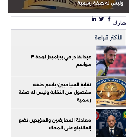
وليس له صفة رسمية
شارك
الأكثر قراءة
عبدالقادر في بيراميدز لمدة ٣
مواسم
نقابة السياحيين: باسم حلقة
مفصول من النقابة وليس له صفة
رسمية
معادلة المعارضين والمؤيدين تضع
إنفانتينو على المحك