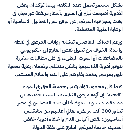
بشكل مستمر تحمل هذه التكلفة، بينما تؤكد أن بعض
الأدوية أصبحت تُباع في السوق بأسعار مرتفعة عبر تجار، في
وقت يعجز فيه المرضى عن توفير ثمن التحاليل الأساسية أو
الرعاية الطبية المنتظمة.
ورغم اختلاف التفاصيل، تتشابه روايات المرضى في نقطة
واحدة: الخوف من تحول نقص العلاج إلى حكم يومي
بالمضاعفات أو الموت البطيء، في ظل مطالبات متكررة
بتوفير أدوية الثلاسيميا بشكل منتظم، وضمان رعاية صحية
تليق بمرضى يعتمد بقاؤهم على الدم والعلاج المستمر.
فيما قال محمود فؤاد رئيس جمعية الحق في الدواء لـ
“القصة” إن أزمة مرضى الثلاسيميا ليست جديدة، بل
ممتدة منذ سنوات، موضحًا أن عدد المصابين في مصر
تجاوز 300 ألف مريض، يعاني أغلبهم من مشكلتين
أساسيتين: نقص أكياس الدم واختفاء أدوية خفض
الحديد، خاصة لمرضى العلاج على نفقة الدولة.