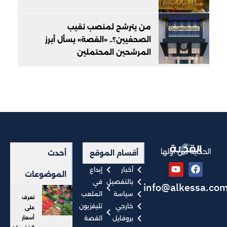
من يترشح لمنصب نقيب
الصحفيين؟.. «القصة» يسأل أبرز
المرشحين المحتملين
الحكاية من أولها
أقسام الموقع
أحدث
أخبار
إبداع
الموضوعات
بالتفصيل
في
info@alkessa.co
سياسة
الملعب
تعرف
خارجي
تليفزيون
على
بروفايل
القصة
أسعار