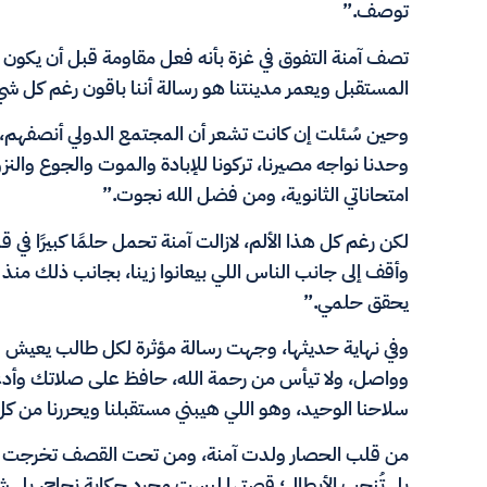
توصف.”
تصف آمنة التفوق في غزة بأنه فعل مقاومة قبل أن يكون نج
المستقبل ويعمر مدينتنا هو رسالة أننا باقون رغم كل شيء
وحين سُئلت إن كانت تشعر أن المجتمع الدولي أنصفهم، أجا
وحدنا نواجه مصيرنا، تركونا للإبادة والموت والجوع والن
امتحاناتي الثانوية، ومن فضل الله نجوت.”
لكن رغم كل هذا الألم، لازالت آمنة تحمل حلمًا كبيرًا ف
وأقف إلى جانب الناس اللي بيعانوا زينا، بجانب ذلك منذ
يحقق حلمي.”
وفي نهاية حديثها، وجهت رسالة مؤثرة لكل طالب يعيش 
وواصل، ولا تيأس من رحمة الله، حافظ على صلاتك وأدع
سلاحنا الوحيد، وهو اللي هيبني مستقبلنا ويحررنا من كل
من قلب الحصار ولدت آمنة، ومن تحت القصف تخرجت من م
بل تُنجب الأبطال؛ قصتها ليست مجرد حكاية نجاح، بل شه