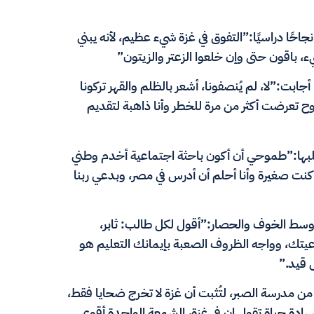
احًا دراسيًا:”التفوق في غزة شيء عظيم، لأنه يبني
، باقون حتى وإن خلعوا الزعتر والزيتون”
بت:”لا، لم يُنصفونا، أشعر بالظلم والقهر تركونا
زوح تعرضت أكثر من مرة للخطر وأنا ذاهبة لتقديم
ي قلبها:”طموحي أن أكون باحثة اجتماعية أخدم وطني
 كنت صغيرة وأنا أحلم أن أدرس في مصر، وبدعي ربنا
وسط الخوف والحصار:”أقول لكل طالب: ثابر،
يتك، وواجه الظروف الصعبة بإيمانك التعليم هو
 قيد.”
درسة الصبر، لتُثبت أن غزة لا تخرج ضحايا فقط،
ادة حياة تقول إن في غزة، الشمعة الواحدة أقوى