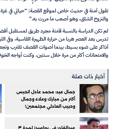
تقول آمنة في حديث خاص لموقع القصة: “حياتي في غزة 
والنزوح الشاق، وهو أصعب ما مررت به.”
لم تكن الدراسة بالنسبة لآمنة مجرد طريق لمستقبل أفضل
تدرس بعد العصر هربا من حرارة الظهيرة القاسية، وفي اللي
أذاكر على ضوء بسيط، بينما أصوات القصف تقترب وتجعلني
والامتحانات أكثر من مرة خلال سنتين، وكنت أواجه الخوف
أخبار ذات صلة
جمال عيد: محمد عادل اتحبس
أكتر من مبارك وعلاء وجمال
وحبيب العادلي مجتمعين!
عبدالقادر في بيراميدز لمدة ٣