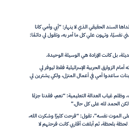
ا السند الحقيقي الذي لا ينهار: “أبي وأمي كانا
يًا، وتهون علي كل ما أمر به، وتقول لي دائمًا:
ثة، بل كانت الإرادة هي الوسيلة الوحيدة.
مام الزوارق الحربية الإسرائيلية فقط ليوفر لي
لبنات ساعدوا أمي في أعمال المنزل، ولكي يشترين لي
ظلم غياب العدالة التعليمية: “نعم، فقدنا جزءًا
 لكن الحمد لله على كل حال.”
ا على الموت نفسه”، تقول: “فرحت كثيرًا وشكرت الله،
ي لحظة بلحظة، ثم أبلغت أقاربي كانت فرحتهم لا