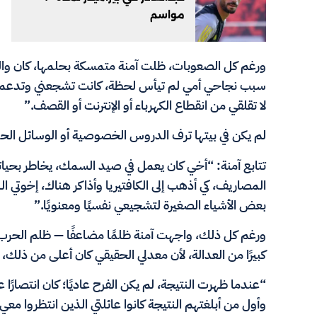
مواسم
ورغم كل الصعوبات، ظلت آمنة متمسكة بحلمها، كان والداه
سبب نجاحي أمي لم تيأس لحظة، كانت تشجعني وتدعمني نفس
لا تقلقي من انقطاع الكهرباء أو الإنترنت أو القصف.”
لم يكن في بيتها ترف الدروس الخصوصية أو الوسائل الحدي
تتابع آمنة: “أخي كان يعمل في صيد السمك، يخاطر بحياته أ
المصاريف، كي أذهب إلى الكافتيريا وأذاكر هناك، إخوتي ا
بعض الأشياء الصغيرة لتشجيعي نفسيًا ومعنويًا.”
ورغم كل ذلك، واجهت آمنة ظلمًا مضاعفًا — ظلم الحرب، و
كبيرًا من العدالة، لأن معدلي الحقيقي كان أعلى من ذلك،
“عندما ظهرت النتيجة، لم يكن الفرح عاديًا؛ كان انتصارً
وأول من أبلغتهم النتيجة كانوا عائلتي الذين انتظروا مع