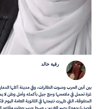
رقية خالد
بين أنين الحرب وصوت الطائرات، وفي مدينة أكلها الدمار
غزة تحمل في ملامحها وجع جيل بأكمله وأمل وطن لا يم
المتفوقة، التي ظهرت نتيجتها في الثانوية العامة اليوم 
قصتها بدموع بصبر الغزيين، وسط حربٍ حولت مقاعد الدر