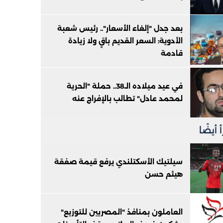
بعد جدل "إلغاء الأسعار".. رئيس شعبة
الأدوية: السعر القديم باقٍ ولا زيادة
قادمة
في عيد ميلاده الـ38.. حملة "الحرية
لمحمد عادل" تطالب بالإفراج عنه
 أيضًا
سيلتيك الأسكتلندي يرفع قيمة صفقة
هيثم حسن
العاملون بمنافذ "المصريين للتوزيع"