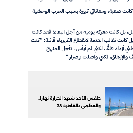
كانت صعبة، ومعاناتي كبيرة بسبب الحرب الوحشية
، بل كانت معركة يومية من أجل البقاء؛ فقد كانت
ل كانت تغالب العتمة لانقطاع الكهرباء قائلة: “كنت
 أزداد قلقًا، لكني لم أيأس، تأجل المنهج
 والإرهاق، لكني واصلت بإصرار.”
طقس الأحد شديد الحرارة نهارا..
والعظمى بالقاهرة 38