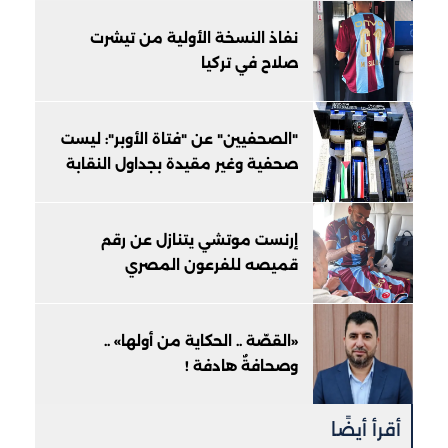
نفاذ النسخة الأولية من تيشرت
صلاح في تركيا
"الصحفيين" عن "فتاة الأوبر": ليست
صحفية وغير مقيدة بجداول النقابة
إرنست موتشي يتنازل عن رقم
قميصه للفرعون المصري
«القصّة .. الحكاية من أولها» ..
وصحافةٌ هادفة !
أقرأ أيضًا