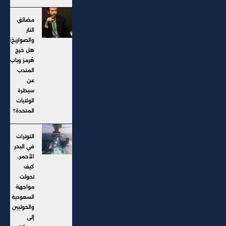
مضائق
النار
والصواريخ:
هل خرج
هُرمز وباب
المندب
عن
سيطرة
الولايات
المتحدة؟
التوترات
في البحر
الأحمر..
كيف
تحولت
مواجهة
السعودية
والحوثيين
إلى