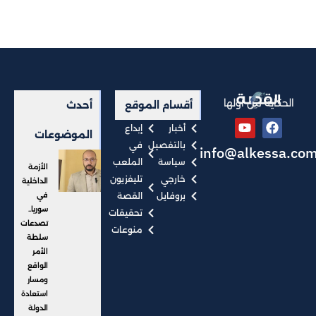
الحكاية من أولها
أقسام الموقع
أحدث
أخبار
إبداع
الموضوعات
بالتفصيل
في
info@alkessa.co
سياسة
الملعب
الأزمة
خارجي
تليفزيون
الداخلية
بروفايل
القصة
في
سوريا..
تحقيقات
تصدعات
منوعات
سلطة
الأمر
الواقع
ومسار
استعادة
الدولة