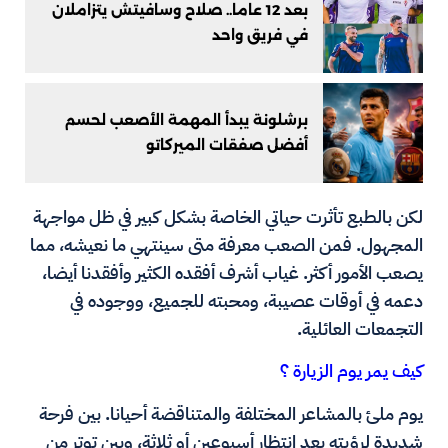
بعد 12 عاما.. صلاح وسافيتش يتزاملان
في فريق واحد
برشلونة يبدأ المهمة الأصعب لحسم
أفضل صفقات الميركاتو
لكن بالطبع تأثرت حياتي الخاصة بشكل كبير في ظل مواجهة
المجهول. فمن الصعب معرفة متى سينتهي ما نعيشه، مما
يصعب الأمور أكثر. غياب أشرف أفقده الكثير وأفقدنا أيضا،
دعمه في أوقات عصيبة، ومحبته للجميع، ووجوده في
التجمعات العائلية.
كيف يمر يوم الزيارة ؟
يوم ملئ بالمشاعر المختلفة والمتناقضة أحيانا. بين فرحة
شديدة لرؤيته بعد انتظار أسبوعين أو ثلاثة، وبين توتر من