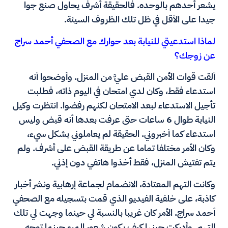
يشعر أحدهم بالوحده. فالحقيقة أشرف يحاول صنع جوا
جيدا على الأقل في ظل تلك الظروف السيئة.
لماذا استدعيتي للنيابة بعد حوارك مع الصحفي أحمد سراج
عن زوجك؟
ألقت قوات الأمن القبض عليَّ من المنزل. وأوضحوا أنه
استدعاء فقط، وكان لدي امتحان في اليوم ذاته، فطلبت
تأجيل الاستدعاء لبعد الامتحان لكنهم رفضوا. انتظرت وكيل
النيابة طوال 6 ساعات حتى عرفت بعدها أنه قبض وليس
استدعاء كما أخبروني. الحقيقة لم يعاملوني بشكل سيء،
وكان الأمر مختلفا تماما عن طريقة القبض على أشرف. ولم
يتم تفتيش المنزل، فقط أخذوا هاتفي دون إذني.
وكانت التهم المعتادة، الانضمام لجماعة إرهابية ونشر أخبار
كاذبة، على خلفية الفيديو الذي قمت بتسجيله مع الصحفي
أحمد سراج. الأمر كان غريبا بالنسبة لي حينما وجهت لي تلك
التهم. وأدركت حينها كيف يكون شعور المرء حينما توجه