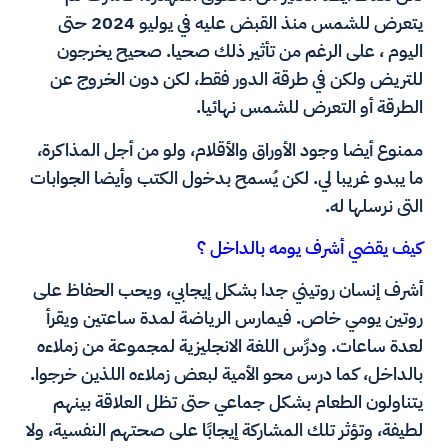
يتعرض للشمس منذ القبض عليه في يوليو 2024 حتى
اليوم ، على الرغم من تأثير ذلك صحيا. صحيح يخرجون
للتريض ولكن في طرقة الدور فقط، لكن دون الخروج عن
الطرقة أو التعرض للشمس نهائيا.
ممنوع أيضا وجود الأوراق والأقلام، ولو من أجل المذاكرة،
ما يبدو غريبا لي. لكن يُسمح بدخول الكتب وأيضا الجوابات
التى نرسلها له.
كيف يقضي أشرف يومه بالداخل ؟
أشرف إنسان روتيني جدا بشكل إيجابي، ويحب الحفاظ على
روتين يومي خاص. فيمارس الرياضة لمدة ساعتين ويقرأ
لعدة ساعات. ودرِّس اللغة الانجليزية لمجموعة من زملاءه
بالداخل، كما درس محو الأمية لبعض زملاءه اللذين خرجوا.
يتناولون الطعام بشكل جماعي حتى تظل العلاقة بينهم
لطيفة، وتؤثر تلك المشاركة إيجابًا على صحتهم النفسية، ولا