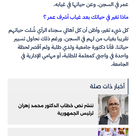
عمر في السجن. وعن حياتها في غيابه.
ماذا تغير في حياتك بعد غياب أشرف عمر ؟
كل شيء تغير، وأظن أن كل أهالي سجناء الرأي شُلت حياتهم
تقريبا بغياب من لهم في السجن. ورغم ذلك نحاول تسيير
حياتنا. فأنا دكتورة جامعية ولدي طلبة ولم أقصر لحظة
واحدة في واجبي كمعلمة للطلبة، أو مهامي الإدارية في
الجامعة.
أخبار ذات صلة
ننشر نص خطاب الدكتور محمد زهران
لرئيس الجمهورية