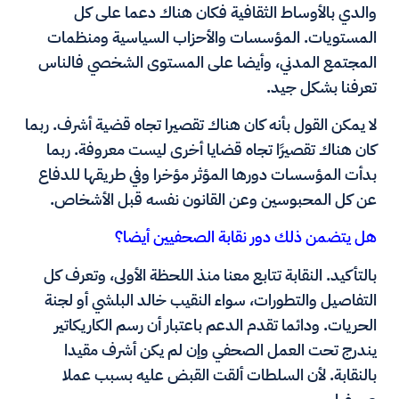
والدي بالأوساط الثقافية فكان هناك دعما على كل
المستويات. المؤسسات والأحزاب السياسية ومنظمات
المجتمع المدني، وأيضا على المستوى الشخصي فالناس
تعرفنا بشكل جيد.
لا يمكن القول بأنه كان هناك تقصيرا تجاه قضية أشرف. ربما
كان هناك تقصيرًا تجاه قضايا أخرى ليست معروفة. ربما
بدأت المؤسسات دورها المؤثر مؤخرا وفي طريقها للدفاع
عن كل المحبوسين وعن القانون نفسه قبل الأشخاص.
هل يتضمن ذلك دور نقابة الصحفيين أيضا؟
بالتأكيد. النقابة تتابع معنا منذ اللحظة الأولى، وتعرف كل
التفاصيل والتطورات، سواء النقيب خالد البلشي أو لجنة
الحريات. ودائما تقدم الدعم باعتبار أن رسم الكاريكاتير
يندرج تحت العمل الصحفي وإن لم يكن أشرف مقيدا
بالنقابة. لأن السلطات ألقت القبض عليه بسبب عملا