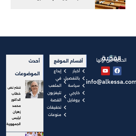
الحكاية من أولها
أقسام الموقع
أحدث
أخبار
إبداع
الموضوعات
بالتفصيل
في
info@alkessa.co
سياسة
الملعب
ننشر نص
خارجي
تليفزيون
خطاب
بروفايل
القصة
الدكتور
محمد
تحقيقات
زهران
منوعات
لرئيس
الجمهورية