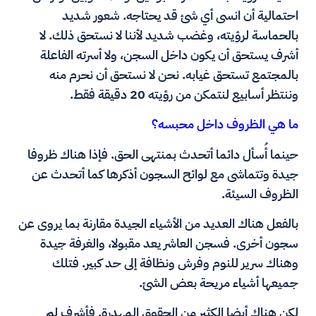
احتمالية أن انسى أي شئ قد يحتاجه. شعور شديد
بالحماسة لرؤيته، وغضب شديد لأننا لا نستحق ذلك. لا
أشرف يستحق أن يكون داخل السجن، ولا أسرته الفاعلة
بالمجتمع تستحق غيابه. نحن لا نستحق أن نحرم منه
وننتظر أسابيع لنتمكن من رؤيته 20 دقيقة فقط.
ما هي الظروف داخل محبسه؟
حينما أُسأل دائما أتحدث بمنتهى الحق. فإذا هناك ظروفا
جيدة وتتماشى مع لوائح السجون أذكرها كما أتحدث عن
الظروف السيئة.
بالفعل هناك العديد من الأشياء الجيدة مقارنة بما يروى عن
سجون أخرى. فسجن العاشر يعد مقبولا، والغرفة جيدة
وهناك سرير للنوم وفرش ونظافة إلى حد كبير. فتلك
جميعها أشياء مريحة بعض الشئ.
لكن هناك أيضا الكثير من الحقوق المهدرة. فأشرف لم