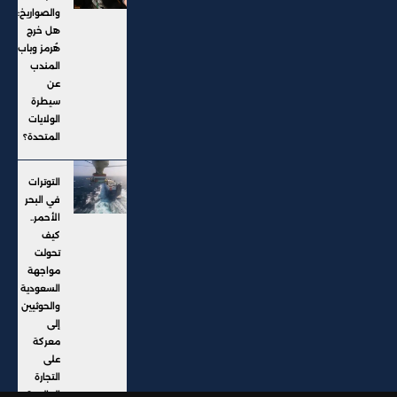
والصواريخ:
هل خرج
هُرمز وباب
المندب
عن
سيطرة
الولايات
المتحدة؟
التوترات
في البحر
الأحمر..
كيف
تحولت
مواجهة
السعودية
والحوثيين
إلى
معركة
على
التجارة
العالمية؟