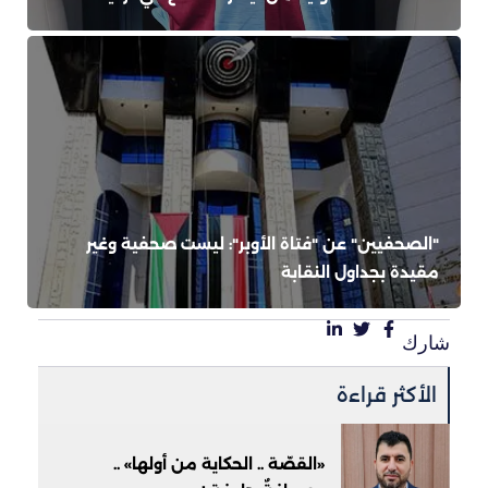
"الصحفيين" عن "فتاة الأوبر": ليست صحفية وغير
مقيدة بجداول النقابة
شارك
الأكثر قراءة
«القصّة .. الحكاية من أولها» ..