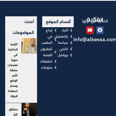
الحكاية من أولها
أقسام الموقع
أحدث
أخبار
إبداع
الموضوعات
بالتفصيل
في
info@alkessa.co
سياسة
الملعب
الأزمة
خارجي
تليفزيون
الداخلية
بروفايل
القصة
في
سوريا..
تحقيقات
تصدعات
منوعات
سلطة
الأمر
الواقع
ومسار
استعادة
الدولة
مضائق
النار