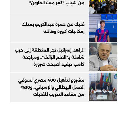
من شباب "كفر ميت الحارون"
فليك عن حمزة عبدالكريم: يمتلك
إمكانيات كبيرة وهائلة
الزاهد: إسرائيل تجر المنطقة إلى حرب
شاملة بـ"العلم الزائف".. ومراجعة
كامب ديفيد أصبحت ضرورة
مشروع لتأهيل 400 مصري لسوقي
العمل الإيطالي والإسباني.. و30%
من مقاعد التدريب للفتيات